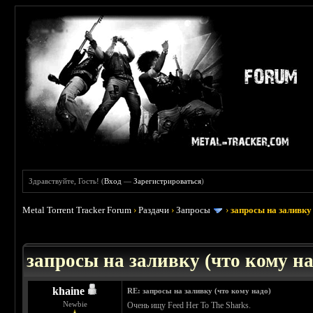
Здравствуйте, Гость! (
Вход
—
Зарегистрироваться
)
Metal Torrent Tracker Forum
›
Раздачи
›
Запросы
›
запросы на заливку 
: 3.45
запросы на заливку (что кому над
khaine
RE: запросы на заливку (что кому надо)
Newbie
Очень ищу Feed Her To The Sharks.