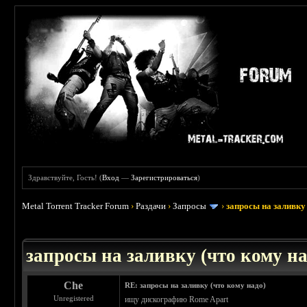
Здравствуйте, Гость! (
Вход
—
Зарегистрироваться
)
Metal Torrent Tracker Forum
›
Раздачи
›
Запросы
›
запросы на заливку 
: 3.45
запросы на заливку (что кому над
Che
RE: запросы на заливку (что кому надо)
Unregistered
ищу дискографию Rome Apart