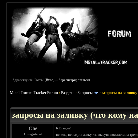
Здравствуйте, Гость! (
Вход
—
Зарегистрироваться
)
Metal Torrent Tracker Forum
›
Раздачи
›
Запросы
›
запросы на заливку 
: 3.45
запросы на заливку (что кому над
Che
RE: надо!
Unregistered
ненене, не надо в асику. ты высунь пожалста на треке