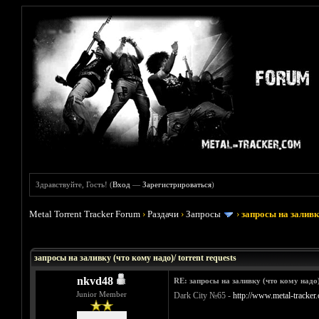
Здравствуйте, Гость! (
Вход
—
Зарегистрироваться
)
Metal Torrent Tracker Forum
›
Раздачи
›
Запросы
›
запросы на заливку
Голосов: 33 - Средняя оценка: 3.45
1
2
3
4
5
запросы на заливку (что кому надо)/ torrent requests
nkvd48
RE: запросы на заливку (что кому надо
Junior Member
Dark City №65 -
http://www.metal-tracker