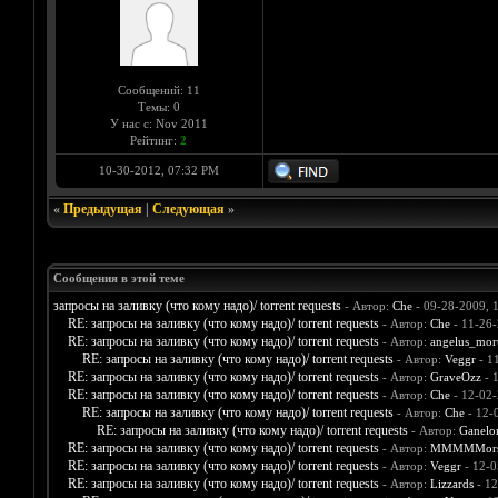
Сообщений: 11
Темы: 0
У нас с: Nov 2011
Рейтинг:
2
10-30-2012, 07:32 PM
«
Предыдущая
|
Следующая
»
Сообщения в этой теме
запросы на заливку (что кому надо)/ torrent requests
- Автор:
Che
- 09-28-2009, 
RE: запросы на заливку (что кому надо)/ torrent requests
- Автор:
Che
- 11-26-
RE: запросы на заливку (что кому надо)/ torrent requests
- Автор:
angelus_mort
RE: запросы на заливку (что кому надо)/ torrent requests
- Автор:
Veggr
- 1
RE: запросы на заливку (что кому надо)/ torrent requests
- Автор:
GraveOzz
- 
RE: запросы на заливку (что кому надо)/ torrent requests
- Автор:
Che
- 12-02-
RE: запросы на заливку (что кому надо)/ torrent requests
- Автор:
Che
- 12-
RE: запросы на заливку (что кому надо)/ torrent requests
- Автор:
Ganelo
RE: запросы на заливку (что кому надо)/ torrent requests
- Автор:
MMMMMors
RE: запросы на заливку (что кому надо)/ torrent requests
- Автор:
Veggr
- 12-0
RE: запросы на заливку (что кому надо)/ torrent requests
- Автор:
Lizzards
- 12