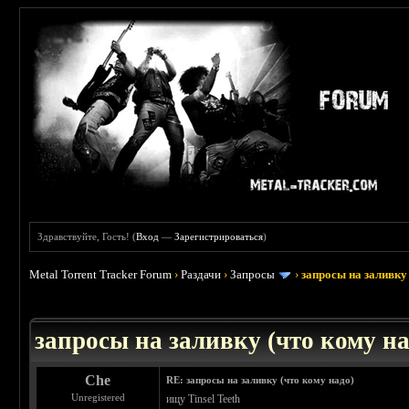
Здравствуйте, Гость! (
Вход
—
Зарегистрироваться
)
Metal Torrent Tracker Forum
›
Раздачи
›
Запросы
›
запросы на заливку 
: 3.45
запросы на заливку (что кому над
Che
RE: запросы на заливку (что кому надо)
Unregistered
ищу Tinsel Teeth