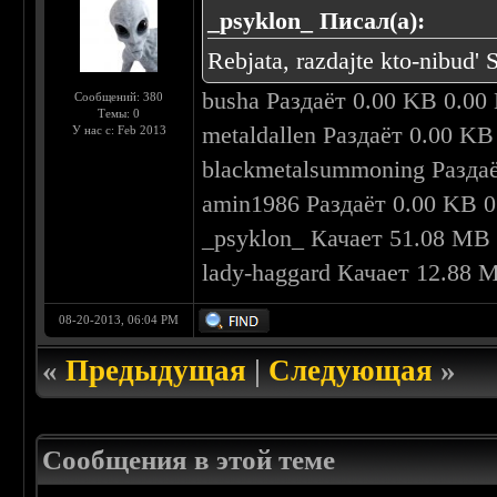
_psyklon_ Писал(а):
Rebjata, razdajte kto-nibud' 
busha Раздаёт 0.00 KB 0.00
Сообщений: 380
Темы: 0
metaldallen Раздаёт 0.00 K
У нас с: Feb 2013
blackmetalsummoning Разда
amin1986 Раздаёт 0.00 KB 0
_psyklon_ Качает 51.08 MB 
lady-haggard Качает 12.88 
08-20-2013, 06:04 PM
«
Предыдущая
|
Следующая
»
Сообщения в этой теме