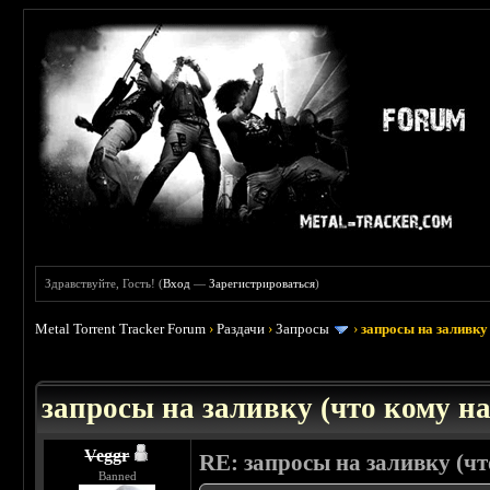
Здравствуйте, Гость! (
Вход
—
Зарегистрироваться
)
Metal Torrent Tracker Forum
›
Раздачи
›
Запросы
›
запросы на заливку 
: 3.45
запросы на заливку (что кому над
Veggr
RE: запросы на заливку (чт
Banned