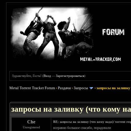
Здравствуйте, Гость! (
Вход
—
Зарегистрироваться
)
Metal Torrent Tracker Forum
›
Раздачи
›
Запросы
›
запросы на заливку 
: 3.45
запросы на заливку (что кому над
Che
RE: запросы на заливку (что кому надо)/ torrent req
Unregistered
всеравно большое спасибо, порадовали