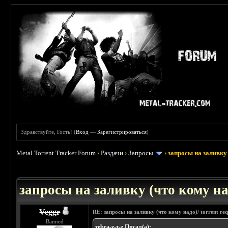
Здравствуйте, Гость! (
Вход
—
Зарегистрироваться
)
Metal Torrent Tracker Forum
›
Раздачи
›
Запросы
›
запросы на заливку 
: 3.45
запросы на заливку (что кому над
Veggr
RE: запросы на заливку (что кому надо)/ torrent req
Banned
zebra-z-z-z Писал(а):