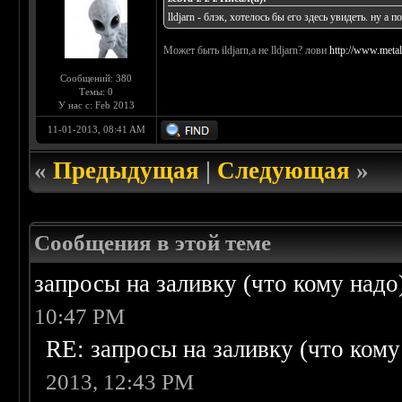
lldjarn - блэк, хотелось бы его здесь увидеть. ну а п
Может быть ildjarn,а не lldjarn? лови
http://www.metal
Сообщений: 380
Темы: 0
У нас с: Feb 2013
11-01-2013, 08:41 AM
«
Предыдущая
|
Следующая
»
Сообщения в этой теме
запросы на заливку (что кому надо)/
10:47 PM
RE: запросы на заливку (что кому н
2013, 12:43 PM