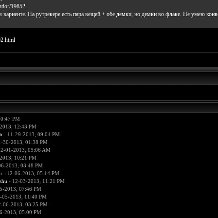
rdor/19852
вариенте. На рутрекере есть пара вещей + обе демки, но демки во флаке. Не умею конвер
02.html
10:47 PM
2013, 12:43 PM
i
- 11-29-2013, 09:04 PM
1-30-2013, 01:38 PM
12-01-2013, 05:06 AM
2013, 10:21 PM
06-2013, 03:48 PM
n
- 12-06-2013, 05:14 PM
hu
- 12-03-2013, 11:21 PM
5-2013, 07:46 PM
-05-2013, 11:40 PM
2-06-2013, 03:25 PM
6-2013, 05:00 PM