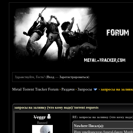
Здравствуйте, Гость! (
Вход
—
Зарегистрироваться
)
Metal Torrent Tracker Forum
›
Раздачи
›
Запросы
›
запросы на заливку
Голосов: 33 - Средняя оценка: 3.45
1
2
3
4
5
запросы на заливку (что кому надо)/ torrent requests
Veggr
RE: запросы на заливку (что кому надо)/
Banned
Nowhere Писал(а):
Ищу швейцарскую funeral-банду Mordo