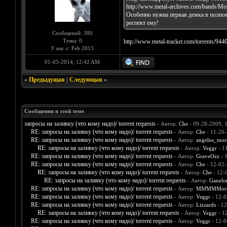
http://www.metal-archives.com/bands/Mo
Особенно нужна первая демка в полном 
респект ему!
Сообщений: 380
Темы: 0
http://www.metal-tracker.com/torrents/944
У нас с: Feb 2013
01-05-2014, 12:42 AM
«
Предыдущая
|
Следующая
»
Сообщения в этой теме
запросы на заливку (что кому надо)/ torrent requests
- Автор:
Che
- 09-28-2009, 
RE: запросы на заливку (что кому надо)/ torrent requests
- Автор:
Che
- 11-26-
RE: запросы на заливку (что кому надо)/ torrent requests
- Автор:
angelus_mort
RE: запросы на заливку (что кому надо)/ torrent requests
- Автор:
Veggr
- 1
RE: запросы на заливку (что кому надо)/ torrent requests
- Автор:
GraveOzz
- 
RE: запросы на заливку (что кому надо)/ torrent requests
- Автор:
Che
- 12-02-
RE: запросы на заливку (что кому надо)/ torrent requests
- Автор:
Che
- 12-
RE: запросы на заливку (что кому надо)/ torrent requests
- Автор:
Ganelo
RE: запросы на заливку (что кому надо)/ torrent requests
- Автор:
MMMMMors
RE: запросы на заливку (что кому надо)/ torrent requests
- Автор:
Veggr
- 12-0
RE: запросы на заливку (что кому надо)/ torrent requests
- Автор:
Lizzards
- 12
RE: запросы на заливку (что кому надо)/ torrent requests
- Автор:
Veggr
- 1
RE: запросы на заливку (что кому надо)/ torrent requests
- Автор:
Veggr
- 12-0