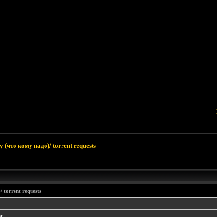
 (что кому надо)/ torrent requests
 torrent requests
r