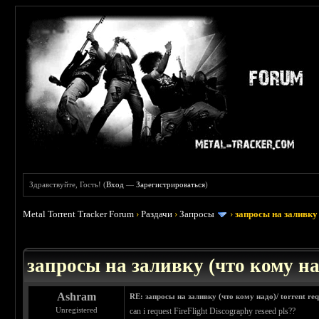
Здравствуйте, Гость! (
Вход
—
Зарегистрироваться
)
Metal Torrent Tracker Forum
›
Раздачи
›
Запросы
›
запросы на заливку 
: 3.45
запросы на заливку (что кому над
Ashram
RE: запросы на заливку (что кому надо)/ torrent req
Unregistered
can i request FireFlight Discography reseed pls??