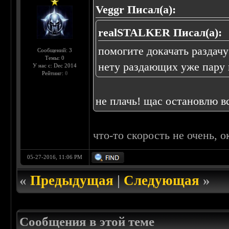
Veggr Писал(а):
realSTALKER Писал(а):
помогите докачать раздач
Сообщений: 3
Темы: 0
нету раздающих уже пару 
У нас с: Dec 2014
Рейтинг:
0
не плачь! щас остановлю вс
что-то скорость не очень, о
05-27-2016, 11:06 PM
«
Предыдущая
|
Следующая
»
Сообщения в этой теме