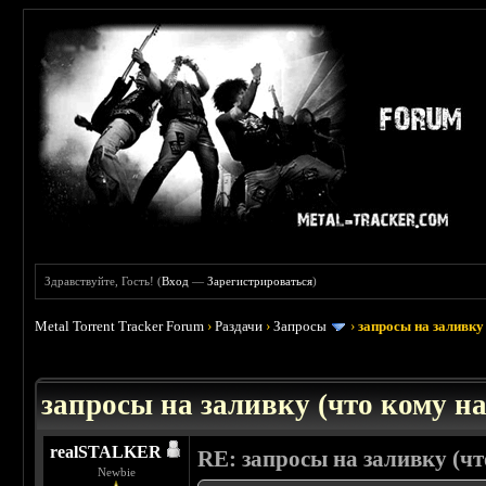
Здравствуйте, Гость! (
Вход
—
Зарегистрироваться
)
Metal Torrent Tracker Forum
›
Раздачи
›
Запросы
›
запросы на заливку 
: 3.45
запросы на заливку (что кому над
realSTALKER
RE: запросы на заливку (что
Newbie