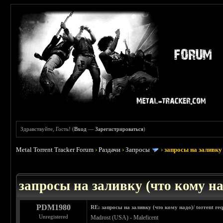
Здравствуйте, Гость! (
Вход
—
Зарегистрироваться
)
Metal Torrent Tracker Forum
›
Раздачи
›
Запросы
›
запросы на заливку 
: 3.45
запросы на заливку (что кому над
PDM1980
RE: запросы на заливку (что кому надо)/ torrent req
Unregistered
Madrost (USA) - Maleficent