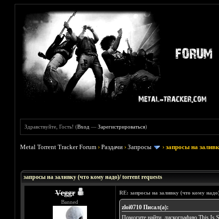
Здравствуйте, Гость! (
Вход
—
Зарегистрироваться
)
Metal Torrent Tracker Forum
›
Раздачи
›
Запросы
›
запросы на заливку
Голосов: 33 - Средняя оценка: 3.45
1
2
3
4
5
запросы на заливку (что кому надо)/ torrent requests
Veggr
RE: запросы на заливку (что кому надо)/
Banned
zloi0710 Писал(а):
Помогите найти дискографию This Is Sp