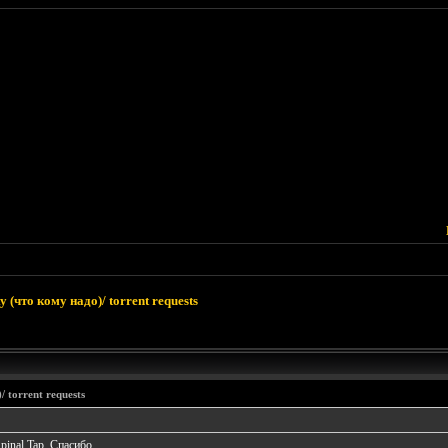
 (что кому надо)/ torrent requests
 torrent requests
inal Tap. Спасибо...