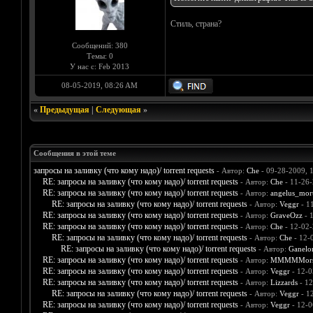
Стиль, страна?
Сообщений: 380
Темы: 0
У нас с: Feb 2013
08-05-2019, 08:26 AM
«
Предыдущая
|
Следующая
»
Сообщения в этой теме
запросы на заливку (что кому надо)/ torrent requests
- Автор:
Che
- 09-28-2009, 
RE: запросы на заливку (что кому надо)/ torrent requests
- Автор:
Che
- 11-26-
RE: запросы на заливку (что кому надо)/ torrent requests
- Автор:
angelus_mort
RE: запросы на заливку (что кому надо)/ torrent requests
- Автор:
Veggr
- 1
RE: запросы на заливку (что кому надо)/ torrent requests
- Автор:
GraveOzz
- 
RE: запросы на заливку (что кому надо)/ torrent requests
- Автор:
Che
- 12-02-
RE: запросы на заливку (что кому надо)/ torrent requests
- Автор:
Che
- 12-
RE: запросы на заливку (что кому надо)/ torrent requests
- Автор:
Ganelo
RE: запросы на заливку (что кому надо)/ torrent requests
- Автор:
MMMMMors
RE: запросы на заливку (что кому надо)/ torrent requests
- Автор:
Veggr
- 12-0
RE: запросы на заливку (что кому надо)/ torrent requests
- Автор:
Lizzards
- 12
RE: запросы на заливку (что кому надо)/ torrent requests
- Автор:
Veggr
- 1
RE: запросы на заливку (что кому надо)/ torrent requests
- Автор:
Veggr
- 12-0