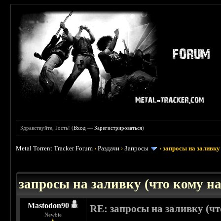
Здравствуйте, Гость! (
Вход
—
Зарегистрироваться
)
Metal Torrent Tracker Forum
›
Раздачи
›
Запросы
›
запросы на заливку 
: 3.45
запросы на заливку (что кому над
Mastodon90
RE: запросы на заливку (что
Newbie