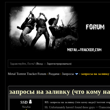
Здравствуйте, Гость! (
Вход
—
Зарегистрироваться
)
Metal Torrent Tracker Forum
›
Раздачи
›
Запросы
›
запросы на заливку 
: 3.45
запросы на заливку (что кому над
SSD
RE: запросы на заливку (что кому надо)/ torrent req
Newbie
Hi. Unfortunately haven't found these guys <<Transcend