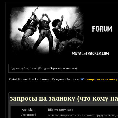
Здравствуйте, Гость! (
Вход
—
Зарегистрироваться
)
Metal Torrent Tracker Forum
›
Раздачи
›
Запросы
›
запросы на заливку 
: 3.45
запросы на заливку (что кому над
sosisko
RE: что кому надо
Unregistered
если вас интересует могу выложить групу Reanima, 