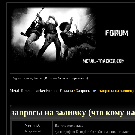
Здравствуйте, Гость! (
Вход
—
Зарегистрироваться
)
Metal Torrent Tracker Forum
›
Раздачи
›
Запросы
›
запросы на заливку 
: 3.45
запросы на заливку (что кому над
NecroZ
RE: что кому надо
Unregistered
дискографию Kampfar, битрэйт значения не имеет