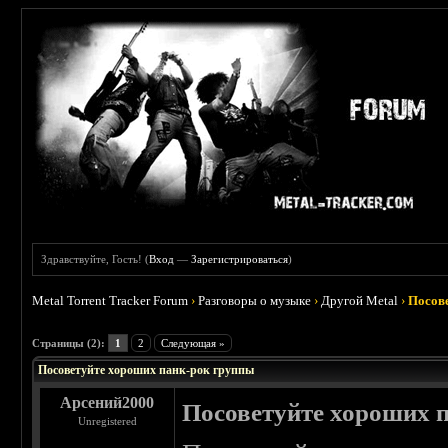
Здравствуйте, Гость! (
Вход
—
Зарегистрироваться
)
Metal Torrent Tracker Forum
›
Разговоры о музыке
›
Другой Metal
›
Посов
 0
Страницы (2):
1
2
Следующая »
Посоветуйте хороших панк-рок группы
Арсений2000
Посоветуйте хороших 
Unregistered