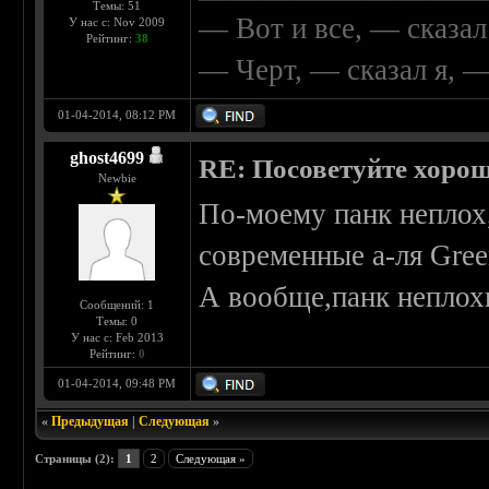
Темы: 51
— Вот и все, — сказал
У нас с: Nov 2009
Рейтинг:
38
— Черт, — сказал я, 
01-04-2014, 08:12 PM
ghost4699
RE: Посоветуйте хоро
Newbie
По-моему панк неплох,
современные а-ля Gree
А вообще,панк неплохие
Сообщений: 1
Темы: 0
У нас с: Feb 2013
Рейтинг:
0
01-04-2014, 09:48 PM
«
Предыдущая
|
Следующая
»
Страницы (2):
1
2
Следующая »