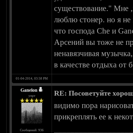
существование." Мне ,
люблю стонер. но я не 
что господа Che и Gan
Арсений вы тоже не пр
ненавязчивая музычка,
в качестве отдыха от б
01-04-2014, 03:58 PM
Ganelon
RE: Посоветуйте хоро
упрт
видимо пора нарисоват
прикреплять ее к нек
__________________
Сообщений: 936