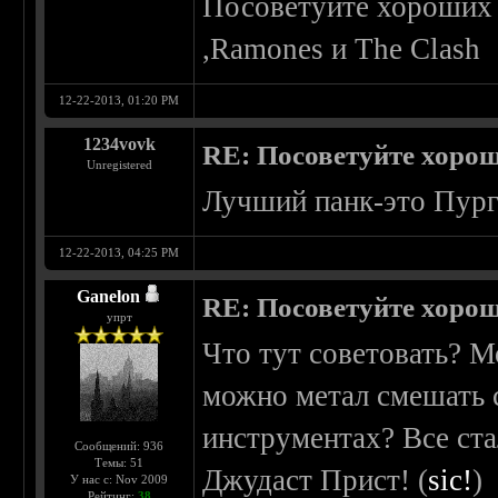
Посоветуйте хороших п
,Ramones и The Clash
12-22-2013, 01:20 PM
1234vovk
RE: Посоветуйте хоро
Unregistered
Лучший панк-это Пург
12-22-2013, 04:25 PM
Ganelon
RE: Посоветуйте хоро
упрт
Что тут советовать? М
можно метал смешать 
инструментах? Все ста
Сообщений: 936
Темы: 51
Джудаст Прист! (
sic!
)
У нас с: Nov 2009
Рейтинг:
38