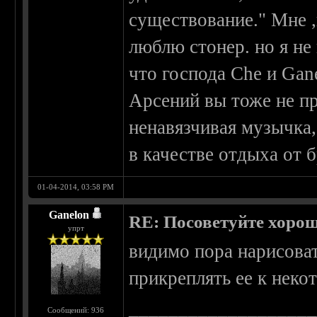
существование." Мне ,
люблю стонер. но я не 
что господа Che и Gan
Арсений вы тоже не пр
ненавязчивая музычка,
в качестве отдыха от б
01-04-2014, 03:58 PM
Ganelon
RE: Посоветуйте хоро
упрт
видимо пора нарисоват
прикреплять ее к нек
__________________
Сообщений: 936