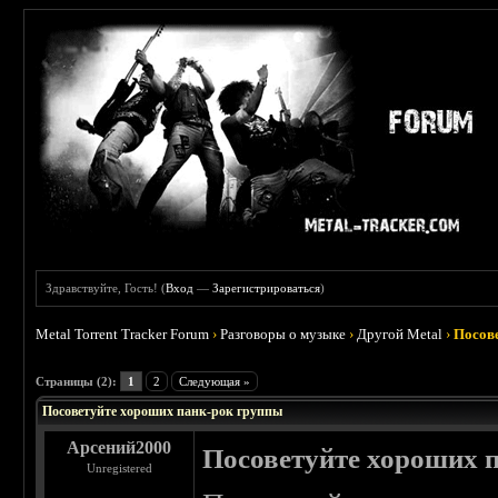
Здравствуйте, Гость! (
Вход
—
Зарегистрироваться
)
Metal Torrent Tracker Forum
›
Разговоры о музыке
›
Другой Metal
›
Посов
 0
Страницы (2):
1
2
Следующая »
Посоветуйте хороших панк-рок группы
Арсений2000
Посоветуйте хороших 
Unregistered