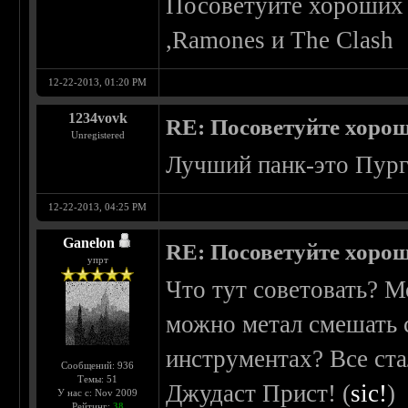
Посоветуйте хороших п
,Ramones и The Clash
12-22-2013, 01:20 PM
1234vovk
RE: Посоветуйте хоро
Unregistered
Лучший панк-это Пург
12-22-2013, 04:25 PM
Ganelon
RE: Посоветуйте хоро
упрт
Что тут советовать? М
можно метал смешать 
инструментах? Все ста
Сообщений: 936
Темы: 51
Джудаст Прист! (
sic!
)
У нас с: Nov 2009
Рейтинг:
38