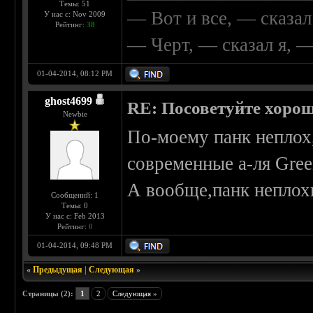
Темы: 51
— Вот и все, — сказал
У нас с: Nov 2009
Рейтинг:
38
— Черт, — сказал я, 
01-04-2014, 08:12 PM
ghost4699
RE: Посоветуйте хоро
Newbie
По-моему панк неплох,
современные а-ля Gree
А вообще,панк неплохие
Сообщений: 1
Темы: 0
У нас с: Feb 2013
Рейтинг:
0
01-04-2014, 09:48 PM
«
Предыдущая
|
Следующая
»
Страницы (2):
1
2
Следующая »