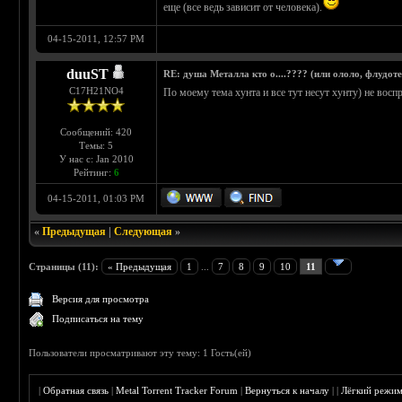
еще (все ведь зависит от человека).
04-15-2011, 12:57 PM
duuST
RE: душа Металла кто о....???? (или ололо, флудот
С17H21NO4
По моему тема хунта и все тут несут хунту) не восп
Сообщений: 420
Темы: 5
У нас с: Jan 2010
Рейтинг:
6
04-15-2011, 01:03 PM
«
Предыдущая
|
Следующая
»
Страницы (11):
« Предыдущая
1
...
7
8
9
10
11
Версия для просмотра
Подписаться на тему
Пользователи просматривают эту тему: 1 Гость(ей)
|
Обратная связь
|
Metal Torrent Tracker Forum
|
Вернуться к началу
|
|
Лёгкий режи