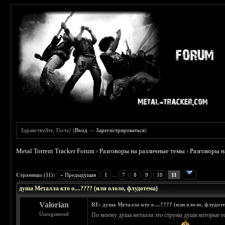
Здравствуйте, Гость! (
Вход
—
Зарегистрироваться
)
Metal Torrent Tracker Forum
›
Разговоры на различные темы
›
Разговоры 
 5
Страницы (11):
« Предыдущая
1
...
7
8
9
10
11
душа Металла кто о....???? (или ололо, флудотема)
Valorian
RE: душа Металла кто о....???? (или ололо, флудот
Unregistered
По моему душа металла это струны души которые ес