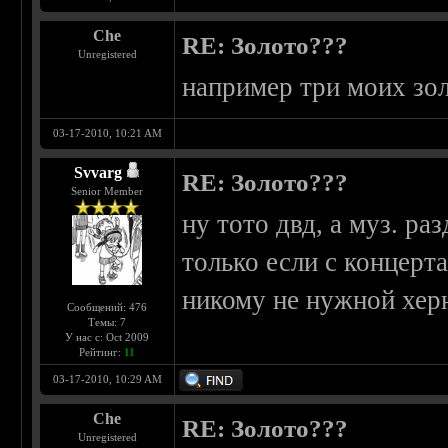
Che
RE: Золото???
Unregistered
например три моих зол
03-17-2010, 10:21 AM
Svvarg
RE: Золото???
Senior Member
ну тото двд, а муз. ра
только если с концерт
никому не нужной хер
Сообщений: 476
Темы: 7
У нас с: Oct 2009
Рейтинг:
11
03-17-2010, 10:29 AM
Che
RE: Золото???
Unregistered