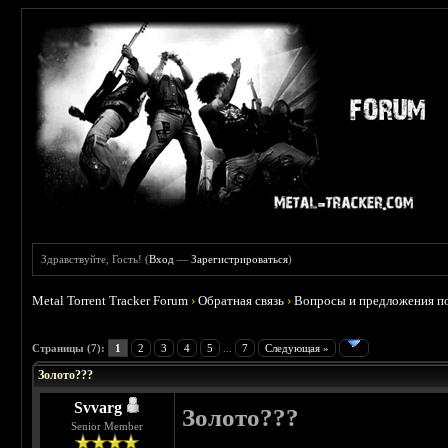
Здравствуйте, Гость! (
Вход
—
Зарегистрироваться
)
Metal Torrent Tracker Forum
›
Обратная связь
›
Вопросы и предложения по
 0
Страницы (7):
1
2
3
4
5
...
7
Следующая »
Золото???
Svvarg
Золото???
Senior Member