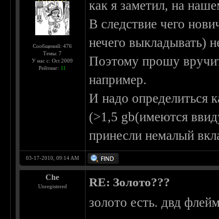
как я заметил, на наше
В следствие чего нови
нечего выкладывать) н
Сообщений: 476
Темы: 7
Поэтому прошу вручит
У нас с: Oct 2009
Рейтинг:
11
например.
И надо определиться к
(>1,5 gb(имеются ввиду
принесли немалый вкла
03-17-2010, 09:14 AM
Che
RE: Золото???
Unregistered
золото есть. двд флей