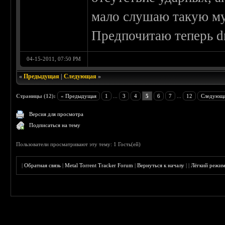
мало слушаю такую му
Предпочитаю теперь d
04-15-2011, 07:50 PM
«
Предыдущая
|
Следующая
»
Страницы (12):
« Предыдущая
1
...
3
4
5
6
7
...
12
Следующа
Версия для просмотра
Подписаться на тему
Пользователи просматривают эту тему: 1 Гость(ей)
|
Обратная связь
|
Metal Torrent Tracker Forum
|
Вернуться к началу
|
|
Лёгкий режи