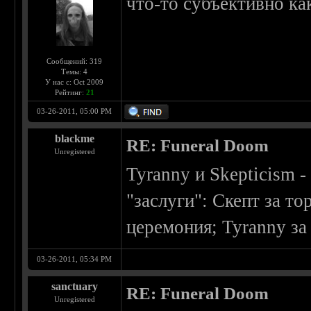
что-то субъективно ка
Сообщений: 319
Темы: 4
У нас с: Oct 2009
Рейтинг:
21
03-26-2011, 05:00 PM
blackme
RE: Funeral Doom
Unregistered
Tyranny и Skepticism 
"заслуги": Скепт за т
церемония; Tyranny з
03-26-2011, 05:34 PM
sanctuary
RE: Funeral Doom
Unregistered