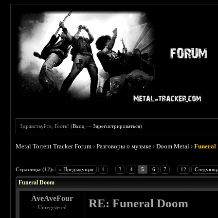
Здравствуйте, Гость! (
Вход
—
Зарегистрироваться
)
Metal Torrent Tracker Forum
›
Разговоры о музыке
›
Doom Metal
›
Funeral
 5
Страницы (12):
« Предыдущая
1
...
3
4
5
6
7
...
12
Следующа
Funeral Doom
AveAveFour
RE: Funeral Doom
Unregistered