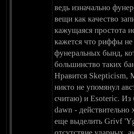
ведь изначально фунер
вещи как качество зап
кажущаяся простота и
кажется что риффы не
фунеральных бынд, ко
большинство таких бан
Нравится Skepticism, 
никто не упомянул авст
считаю) и Esoteric. И
dawn - действительно
еще выделить Grivf 'Yg
отсутствие ударных, а