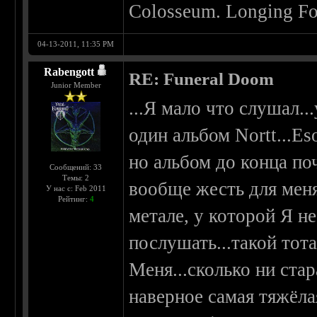
Colosseum. Longing For
04-13-2011, 11:35 PM
Rabengott
RE: Funeral Doom
Junior Member
...Я мало что слушал..
один альбом Nortt...E
но альбом до конца поч
Сообщений: 33
Темы: 2
вообще жесть для меня
У нас с: Feb 2011
Рейтинг:
4
метале, у которой Я н
послушать...такой тот
Меня...сколько ни стар
наверное самая тяжёла