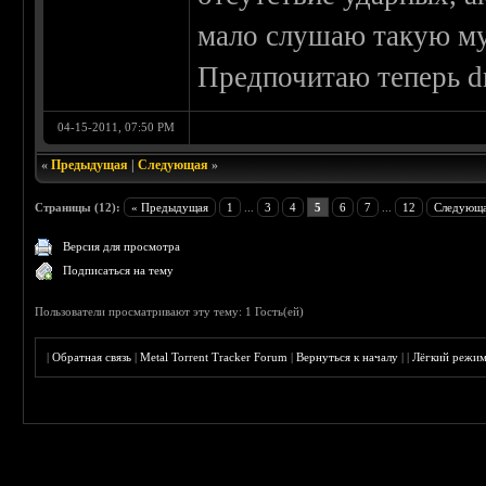
мало слушаю такую му
Предпочитаю теперь d
04-15-2011, 07:50 PM
«
Предыдущая
|
Следующая
»
Страницы (12):
« Предыдущая
1
...
3
4
5
6
7
...
12
Следующа
Версия для просмотра
Подписаться на тему
Пользователи просматривают эту тему: 1 Гость(ей)
|
Обратная связь
|
Metal Torrent Tracker Forum
|
Вернуться к началу
|
|
Лёгкий режи