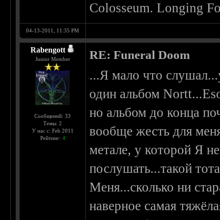
Colosseum. Longing For
04-13-2011, 11:35 PM
Rabengott
RE: Funeral Doom
Junior Member
...Я мало что слушал..
один альбом Nortt...E
но альбом до конца поч
Сообщений: 33
Темы: 2
вообще жесть для меня
У нас с: Feb 2011
Рейтинг:
4
метале, у которой Я н
послушать...такой тот
Меня...сколько ни стар
наверное самая тяжёла