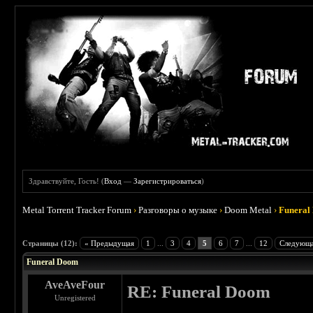
Здравствуйте, Гость! (
Вход
—
Зарегистрироваться
)
Metal Torrent Tracker Forum
›
Разговоры о музыке
›
Doom Metal
›
Funeral
 5
Страницы (12):
« Предыдущая
1
...
3
4
5
6
7
...
12
Следующа
Funeral Doom
AveAveFour
RE: Funeral Doom
Unregistered