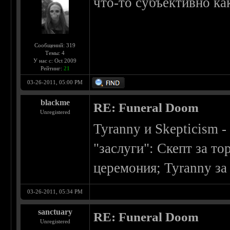
что-то субъективно ка
Сообщений: 319
Темы: 4
У нас с: Oct 2009
Рейтинг:
21
03-26-2011, 05:00 PM
blackme
RE: Funeral Doom
Unregistered
Tyranny и Skepticism 
"заслуги": Скепт за т
церемония; Tyranny з
03-26-2011, 05:34 PM
sanctuary
RE: Funeral Doom
Unregistered