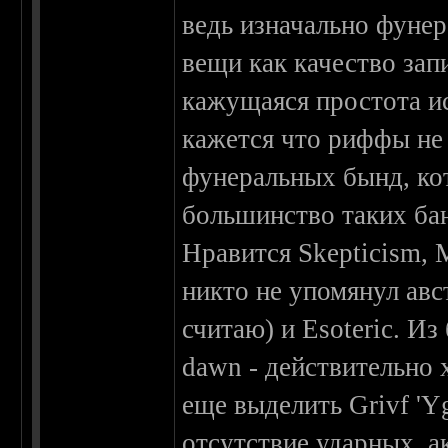
ведь изначально фунер
вещи как качество зап
кажущаяся простота и
кажется что риффы не
фунеральных бынд, ко
большинство таких бан
Нравится Skepticism, 
никто не упомянул авст
считаю) и Esoteric. И
dawn - действительно
еще выделить Grivf 'Yg
отсутствие ударных, а