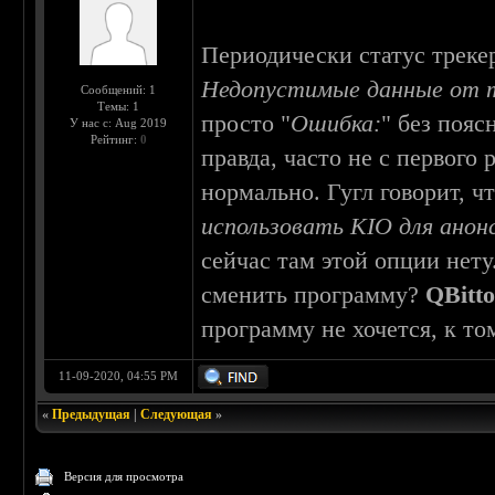
Периодически статус трекер
Недопустимые данные от 
Сообщений: 1
Темы: 1
просто "
Ошибка:
" без пояс
У нас с: Aug 2019
Рейтинг:
0
правда, часто не с первого
нормально. Гугл говорит, ч
использовать KIO для анон
сейчас там этой опции нету
сменить программу?
QBitto
программу не хочется, к то
11-09-2020, 04:55 PM
«
Предыдущая
|
Следующая
»
Версия для просмотра