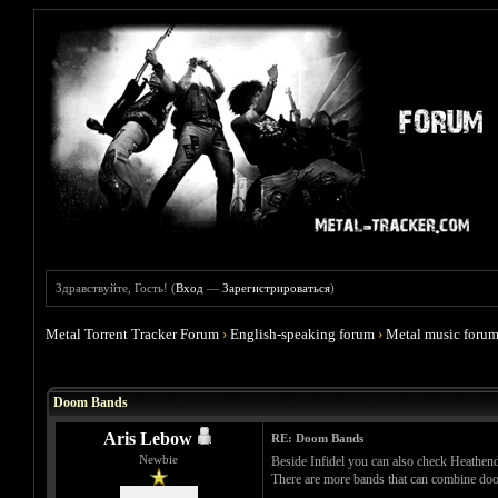
Здравствуйте, Гость! (
Вход
—
Зарегистрироваться
)
Metal Torrent Tracker Forum
›
English-speaking forum
›
Metal music foru
Голосов: 0 - Средняя оценка: 0
1
2
3
4
5
Doom Bands
Aris Lebow
RE: Doom Bands
Newbie
Beside Infidel you can also check Heathen
There are more bands that can combine doo