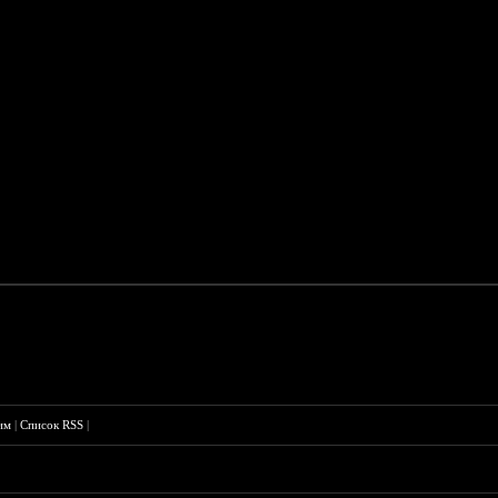
им
|
Список RSS
|