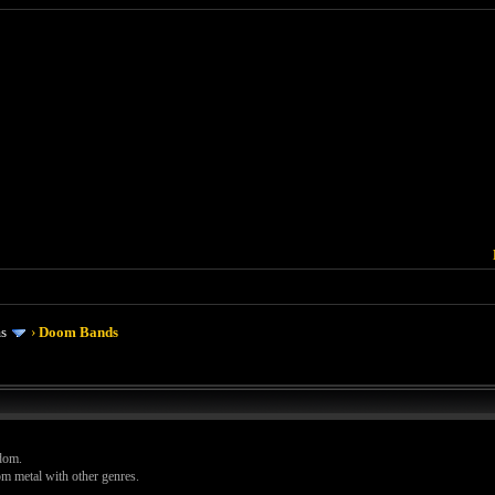
ms
›
Doom Bands
dom.
m metal with other genres.