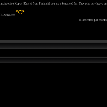
nclude also Kypck (Kursk) from Finland if you are a Sentenced fan. They play very heavy and 
ke TROUBLE!!!
(Последний раз сообщ