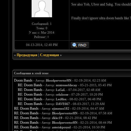
See also Yob, Ulver and Sahg. You should i
Finally don't ignore ultra doom bands li
Сообщений: 1
Темы: 0
У нас с: Mar 2014
Рейтинг:
0
04-13-2014, 12:40 PM
«
Предыдущая
|
Следующая
»
Сообщения в этой теме
Doom Bands
- Автор:
BloodpervertorHN
- 02-19-2014, 02:23 AM
RE: Doom Bands
- Автор:
mistressofdecay
- 05-21-2015, 05:45 PM
RE: Doom Bands
- Автор:
LuGaL
- 07-04-2017, 02:48 AM
RE: Doom Bands
- Автор:
celuloose
- 07-29-2017, 10:20 PM
RE: Doom Bands
- Автор:
LesMex
- 08-02-2017, 06:48 PM
RE: Doom Bands
- Автор:
DAVE667
- 08-03-2017, 11:29 AM
RE: Doom Bands
- Автор:
ejimenez182
- 02-19-2014, 04:47 AM
RE: Doom Bands
- Автор:
BloodpervertorHN
- 02-19-2014, 07:58 AM
RE: Doom Bands
- Автор:
dkkc19
- 02-21-2014, 08:42 PM
RE: Doom Bands
- Автор:
BloodpervertorHN
- 02-21-2014, 08:44 PM
RE: Doom Bands
- Автор:
asteriskpound
- 02-21-2014, 10:50 PM