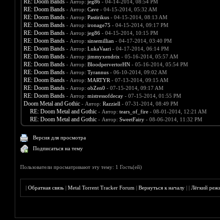
RE: Doom Bands
- Автор:
jeg86
- 04-14-2014, 08:54 PM
RE: Doom Bands
- Автор:
Cave
- 04-15-2014, 05:32 AM
RE: Doom Bands
- Автор:
Pastirikus
- 04-15-2014, 08:13 AM
RE: Doom Bands
- Автор:
ironage75
- 04-15-2014, 09:17 PM
RE: Doom Bands
- Автор:
jeg86
- 04-15-2014, 10:15 PM
RE: Doom Bands
- Автор:
sinsemillian
- 04-17-2014, 03:40 PM
RE: Doom Bands
- Автор:
LukaVaari
- 04-17-2014, 06:14 PM
RE: Doom Bands
- Автор:
jimmyxendrix
- 05-16-2014, 05:57 AM
RE: Doom Bands
- Автор:
BloodpervertorHN
- 05-16-2014, 05:54 PM
RE: Doom Bands
- Автор:
Tyrannus
- 06-10-2014, 09:02 AM
RE: Doom Bands
- Автор:
MARTYR
- 07-13-2014, 09:15 AM
RE: Doom Bands
- Автор:
obZen0
- 07-15-2014, 09:17 AM
RE: Doom Bands
- Автор:
mistressofdecay
- 07-15-2014, 01:55 PM
Doom Metal and Gothic
- Автор:
Razziell
- 07-31-2014, 08:49 PM
RE: Doom Metal and Gothic
- Автор:
tears_of_fire
- 08-01-2014, 12:21 AM
RE: Doom Metal and Gothic
- Автор:
SweetFairy
- 08-06-2014, 11:32 PM
Версия для просмотра
Подписаться на тему
Пользователи просматривают эту тему: 1 Гость(ей)
|
Обратная связь
|
Metal Torrent Tracker Forum
|
Вернуться к началу
|
|
Лёгкий реж