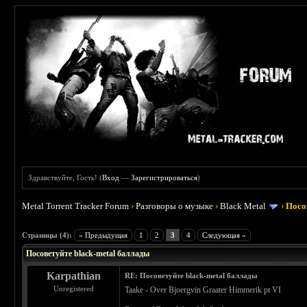
Здравствуйте, Гость! (
Вход
—
Зарегистрироваться
)
Metal Torrent Tracker Forum
›
Разговоры о музыке
›
Black Metal
›
Посо
 5
Страницы (4):
« Предыдущая
1
2
3
4
Следующая »
Посоветуйте black-metal баллады
Karpathian
RE: Посоветуйте black-metal баллады
Unregistered
Taake - Over Bjoergvin Graater Himmerik pt VI