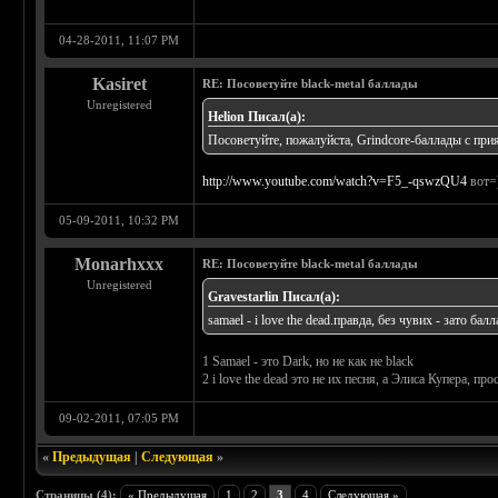
04-28-2011, 11:07 PM
Kasiret
RE: Посоветуйте black-metal баллады
Unregistered
Helion Писал(а):
Посоветуйте, пожалуйста, Grindcore-баллады с 
http://www.youtube.com/watch?v=F5_-qswzQU4
вот=
05-09-2011, 10:32 PM
Monarhxxx
RE: Посоветуйте black-metal баллады
Unregistered
Gravestarlin Писал(а):
samael - i love the dead.правда, без чувих - зато балл
1 Samael - это Dark, но не как не black
2 i love the dead это не их песня, а Элиса Купера, пр
09-02-2011, 07:05 PM
«
Предыдущая
|
Следующая
»
Страницы (4):
« Предыдущая
1
2
3
4
Следующая »