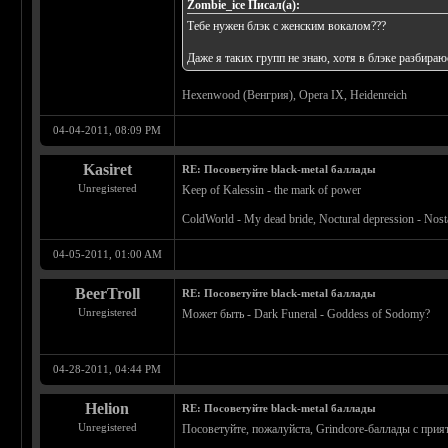
Zombie_ice Писал(а):
Тебе нужен блэк с женским вокалом???
Даже я таких групп не знаю, хотя в блэке разбираю
Hexenwood (Венгрия), Opera IX, Heidenreich
04-04-2011, 08:09 PM
Kasiret
RE: Посоветуйте black-metal баллады
Unregistered
Keep of Kalessin - the mark of power
ColdWorld - My dead bride, Noctural depression - Nost
04-05-2011, 01:00 AM
BeerTroll
RE: Посоветуйте black-metal баллады
Unregistered
Может быть - Dark Funeral - Goddess of Sodomy?
04-28-2011, 04:44 PM
Helion
RE: Посоветуйте black-metal баллады
Unregistered
Посоветуйте, пожалуйста, Grindcore-баллады с п