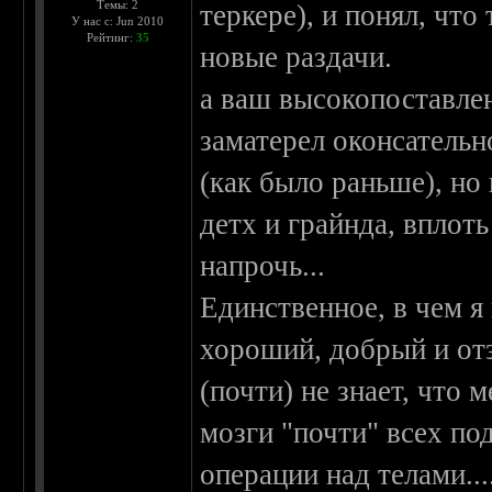
Темы: 2
теркере), и понял, что
У нас с: Jun 2010
Рейтинг:
35
новые раздачи.
а ваш высокопоставле
заматерел оконсательн
(как было раньше), но
детх и грайнда, вплот
напрочь...
Единственное, в чем я 
хороший, добрый и от
(почти) не знает, что
мозги "почти" всех по
операции над телами...