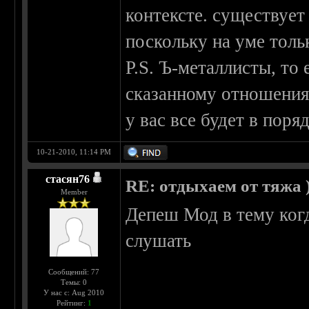
контексте. существует 
поскольку на уме толь
P.S. Ъ-металлисты, то
сказанному отношения 
у вас все будет в поряд
10-21-2010, 11:14 PM
стасян76
RE: отдыхаем от тяжа )
Member
Депеш Мод в тему когд
слушать
Сообщений: 77
Темы: 0
У нас с: Aug 2010
Рейтинг:
1