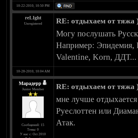
10-22-2010, 10:50 PM
reLIght
RE: отдыхаем от тяжа )
Unregistered
Могу послушать Русск
Например: Эпидемия, L
Valentine, Korn, ДДТ...
10-28-2010, 10:04 AM
Марадерр
RE: отдыхаем от тяжа )
Junior Member
мне лучше отдыхается
Руеслоттен или Диама
Атак.
Сообщений: 15
Темы: 0
У нас с: Oct 2010