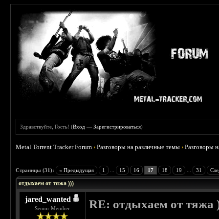
Здравствуйте, Гость! (
Вход
—
Зарегистрироваться
)
Metal Torrent Tracker Forum
›
Разговоры на различные темы
›
Разговоры 
 4.6
Страницы (31):
« Предыдущая
1
...
15
16
17
18
19
...
31
Сле
отдыхаем от тяжа )))
jared_wanted
RE: отдыхаем от тяжа )
Senior Member