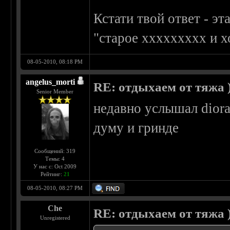
Кстати твой ответ - э
"старое ххххххххх и 
08-05-2010, 08:18 PM
angelus_morti
RE: отдыхаем от тяжа )
Senior Member
недавно услышал diora
думу и гринде
Сообщений: 319
Темы: 4
У нас с: Oct 2009
Рейтинг:
21
08-05-2010, 08:27 PM
Che
RE: отдыхаем от тяжа )
Unregistered