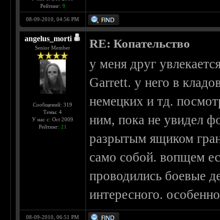
Рейтинг:
9
08-09-2010, 04:56 PM
angelus_morti
RE: Копательство
Senior Member
у меня друг увлекается
Garrett. у него в клад
немецких и тд. посмот
Сообщений: 319
Темы: 4
ним, пока не увидел ф
У нас с: Oct 2009
Рейтинг:
21
разрытым ящиком грана
само собой. вопщем ес
проводились боевые д
интересного. особенно
08-09-2010, 06:51 PM