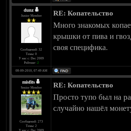
dunz
RE: Копательство
Junior Member
Много знакомых копает
крышки от пива и гвоз
своя специфика.
Сообщений: 32
Темы: 0
У нас с: Dec 2009
Рейтинг:
2
08-09-2010, 07:49 AM
misfits
RE: Копательство
Senior Member
Просто тупо был на ра
случайно нашёл монету
Сообщений: 273
Темы: 2
У нас с: Dec 2009