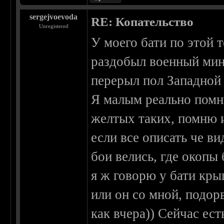
sergejvoevoda
RE: Копательство
Unregistered
У моего бати по этой 
раздобыл военный мино
перерыл пол Западной
Я малым реально помню
желтых таких, помню 
если все описать че ви
бои велись, где окопы 
я ж говорю у бати кр
или он со мной, подор
как вчера)) Сейчас ес