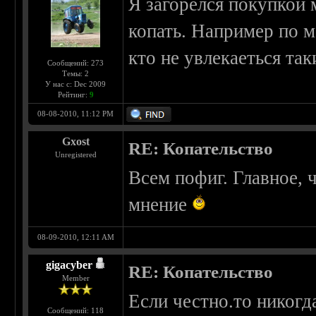
Я загорелся покупкой м
копать. Например по м
кто не увлекаеться та
Сообщений: 273
Темы: 2
У нас с: Dec 2009
Рейтинг:
9
08-08-2010, 11:12 PM
Gxost
RE: Копательство
Unregistered
Всем пофиг. Главное,
мнение
08-09-2010, 12:11 AM
gigacyber
RE: Копательство
Member
Если честно.то никогд
Сообщений: 118