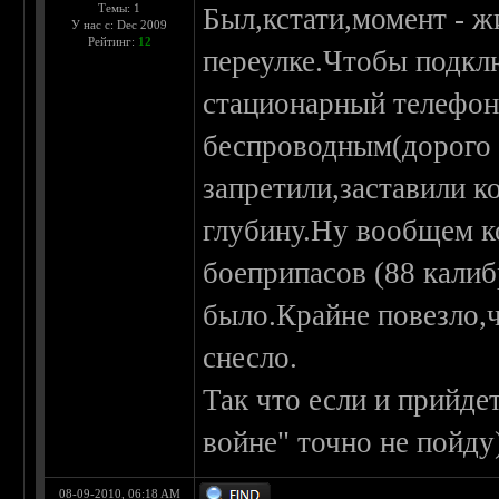
Темы: 1
Был,кстати,момент - ж
У нас с: Dec 2009
Рейтинг:
12
переулке.Чтобы подкл
стационарный телефон,
беспроводным(дорого 
запретили,заставили к
глубину.Ну вообщем ко
боеприпасов (88 калиб
было.Крайне повезло,ч
снесло.
Так что если и прийдет
войне" точно не пойду)
08-09-2010, 06:18 AM