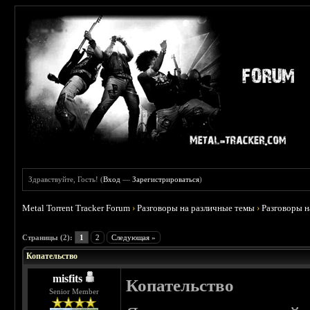
Здравствуйте, Гость! (
Вход
—
Зарегистрироваться
)
Metal Torrent Tracker Forum
›
Разговоры на различные темы
›
Разговоры 
 0
Страницы (2):
1
2
Следующая »
Копательство
misfits
Копательство
Senior Member