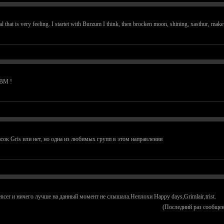
l that is very feeling. I startet with Burzum I think, then brocken moon, shining, xasthur, make 
SBM !
исок Gris или нет, но одна из любимых групп в этом направлении
cer и ничего лучше на данный момент не слышала.Неплохи Happy days,Grimlair,trist.
(Последний раз сообщен