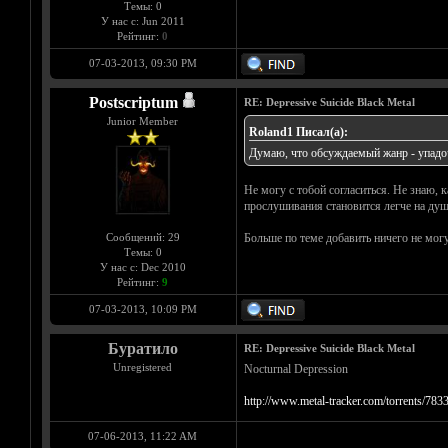
Темы: 0
У нас с: Jun 2011
Рейтинг:
0
07-03-2013, 09:30 PM
Postscriptum
RE: Depressive Suicide Black Metal
Junior Member
Roland1 Писал(а):
Думаю, что обсуждаемый жанр - упадоч
Не могу с тобой согласиться. Не знаю, 
прослушивания становится легче на душе
Сообщений: 29
Больше по теме добавить ничего не могу
Темы: 0
У нас с: Dec 2010
Рейтинг:
9
07-03-2013, 10:09 PM
Буратило
RE: Depressive Suicide Black Metal
Unregistered
Nocturnal Depression
http://www.metal-tracker.com/torrents/783
07-06-2013, 11:22 AM