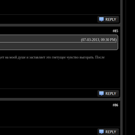
#85
(07-03-2013, 09:30 PM)
ует на моей душе и заставляет это гнетущее чувство выгорать. После
#86