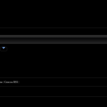
им
|
Список RSS
|