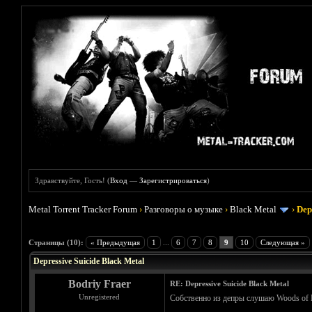
Здравствуйте, Гость! (
Вход
—
Зарегистрироваться
)
Metal Torrent Tracker Forum
›
Разговоры о музыке
›
Black Metal
›
Dep
Голосов: 6 - Средняя оценка: 4.83
1
2
3
4
5
Страницы (10):
« Предыдущая
1
...
6
7
8
9
10
Следующая »
Depressive Suicide Black Metal
Bodriy Fraer
RE: Depressive Suicide Black Metal
Unregistered
Собственно из депры слушаю Woods of De