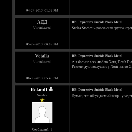
04-27-2013, 01:32 PM
АДД
RE: Depressive Suicide Black Metal
Unregistered
Stielas Storhest - российская группа и
05-27-2013, 06:09 PM
Vetalla
RE: Depressive Suicide Black Metal
Unregistered
А я больше всех люблю Nortt, Death Diar
Рекомендую послушать у Nortt песню Gle
06-30-2013, 05:46 PM
Roland1
RE: Depressive Suicide Black Metal
Newbie
Думаю, что обсуждаемый жанр - упадочн
Сообщений: 1