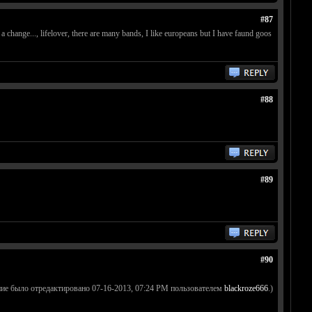
#87
a change..., lifelover, there are many bands, I like europeans but I have faund goos
#88
#89
#90
ие было отредактировано 07-16-2013, 07:24 PM пользователем
blackroze666
.)