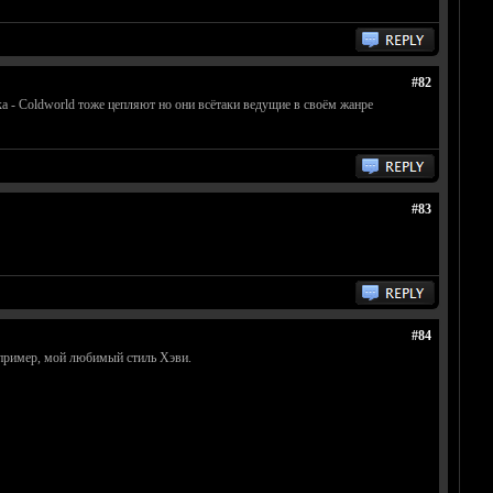
#82
эка - Coldworld тоже цепляют но они всётаки ведущие в своём жанре
#83
#84
апример, мой любимый стиль Хэви.