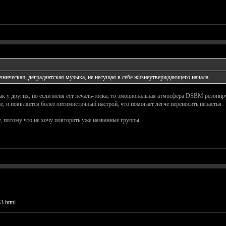
ническая, деградантская музыка, не несущая в себе жизнеутверждающего начала
как у других, но если меня ест печаль-тоска, то эмоциональная атмосфера DSBM резонир
, и появляется более оптимистичный настрой, что помогает легче переносить ненастья.
, потому что не хочу повторять уже названные группы.
33.html