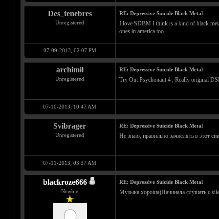
Des_tenebres
RE: Depressive Suicide Black Metal
Unregistered
I love SDBM I think is a kind of black meta
ones in america too.
07-09-2013, 02:07 PM
archimil
RE: Depressive Suicide Black Metal
Unregistered
Try Out Psychonaut 4 , Really original D
07-10-2013, 10:47 AM
Svibrager
RE: Depressive Suicide Black Metal
Unregistered
Не знаю, правильно зачислять в этот сп
07-11-2013, 03:37 AM
blackroze666
RE: Depressive Suicide Black Metal
Newbie
Музыка хороша)Начинала слушать с silen