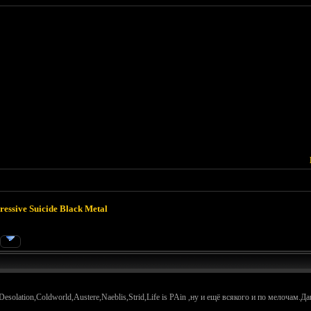
ressive Suicide Black Metal
solation,Coldworld,Austere,Naeblis,Strid,Life is PAin ,ну и ещё всякого и по мелочам.