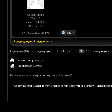
Сообщений: 4
Темы: 0
У нас с: Jul 2013
Рейтинг:
0
07-16-2013, 07:23 PM
«
Предыдущая
|
Следующая
»
Страницы (10):
« Предыдущая
1
...
6
7
8
9
10
Следующая »
Версия для просмотра
Подписаться на тему
Пользователи просматривают эту тему: 1 Гость(ей)
|
Обратная связь
|
Metal Torrent Tracker Forum
|
Вернуться к началу
|
|
Лёгкий реж