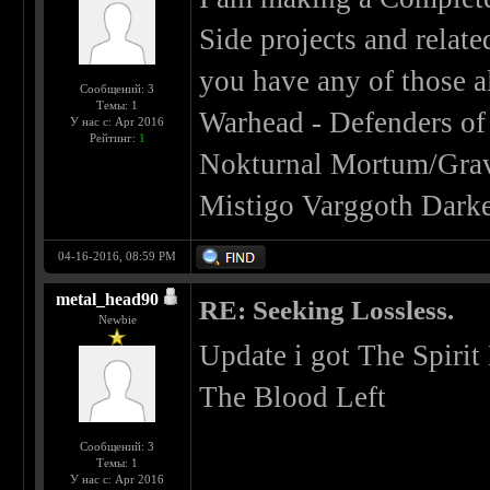
Side projects and relat
you have any of those 
Сообщений: 3
Темы: 1
Warhead - Defenders of
У нас с: Apr 2016
Рейтинг:
1
Nokturnal Mortum/Grave
Mistigo Varggoth Darke
04-16-2016, 08:59 PM
metal_head90
RE: Seeking Lossless.
Newbie
Update i got The Spiri
The Blood Left
Сообщений: 3
Темы: 1
У нас с: Apr 2016