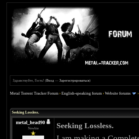
Здравствуйте, Гость! (
Вход
—
Зарегистрироваться
)
Metal Torrent Tracker Forum
›
English-speaking forum
›
Website forums
 0
Seeking Lossless.
metal_head90
Seeking Lossless.
Newbie
I am making a Complet