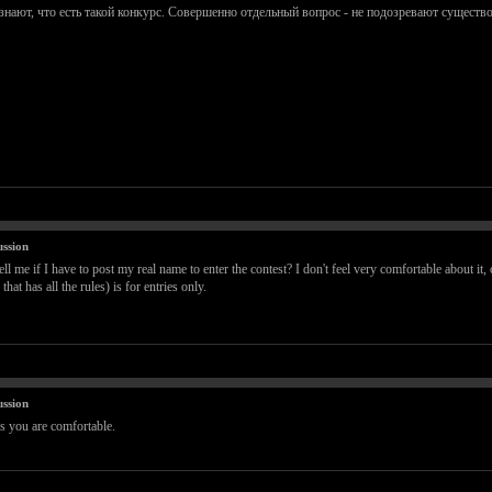
 знают, что есть такой конкурс. Совершенно отдельный вопрос - не подозревают сущест
ssion
 me if I have to post my real name to enter the contest? I don't feel very comfortable about it, ca
hat has all the rules) is for entries only.
ssion
s you are comfortable.