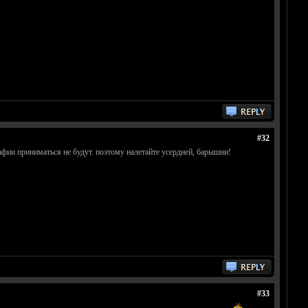
#32
фии приниматься не будут. поэтому налетайте усердней, барышни!
#33