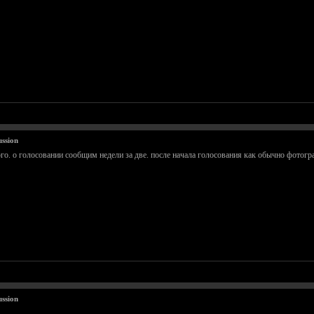
ssion
о. о голосовании сообщим недели за две. после начала голосования как обычно фотогра
ssion