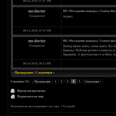
08-05-2016, 07:47 PM
mr.doctor
RE: Обсуждение конкурса / Contest discu
Unregistered
поднял
08-11-2016, 07:47 PM
mr.doctor
RE: Обсуждение конкурса / Contest discu
Unregistered
Выбор нынче тяжёл, очень тяжёл. Все б
Брянска. Мой вам респект и уважуха за
барышень. А проголосовал я за Ивет, ну
08-14-2016, 06:15 PM
«
Предыдущая
|
Следующая
»
Страницы (5):
« Предыдущая
1
2
3
4
5
Следующая »
Версия для просмотра
Подписаться на тему
Пользователи просматривают эту тему: 1 Гость(ей)