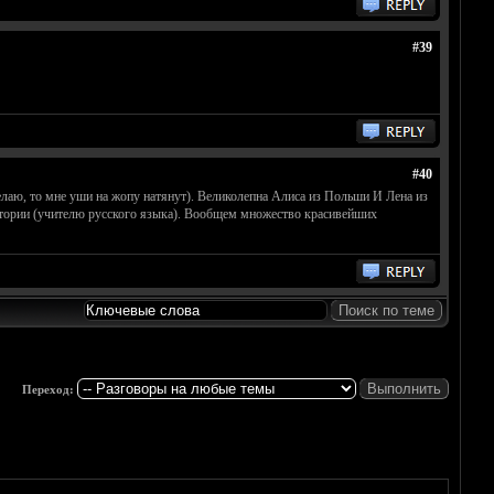
#39
#40
елаю, то мне уши на жопу натянут). Великолепна Алиса из Польши И Лена из
иктории (учителю русского языка). Вообщем множество красивейших
Переход: