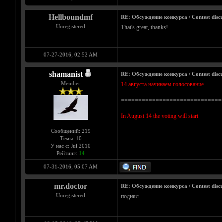
Hellboundmf
RE: Обсуждение конкурса / Contest discu
Unregistered
That's great, thanks!
07-27-2016, 02:52 AM
shamanist
RE: Обсуждение конкурса / Contest discu
Member
14 августа начинаем голосование
=============================
In August 14 the voting will start
Сообщений: 219
Темы: 10
У нас с: Jul 2010
Рейтинг:
14
07-31-2016, 05:07 AM
mr.doctor
RE: Обсуждение конкурса / Contest discu
Unregistered
поднял