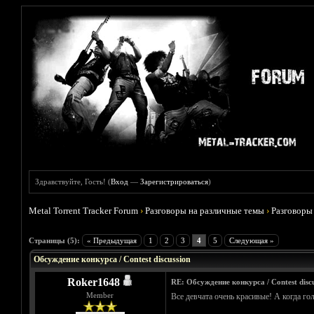
Здравствуйте, Гость! (
Вход
—
Зарегистрироваться
)
Metal Torrent Tracker Forum
›
Разговоры на различные темы
›
Разговоры
Голосов: 1 - Средняя оценка: 5
1
2
3
4
5
Страницы (5):
« Предыдущая
1
2
3
4
5
Следующая »
Обсуждение конкурса / Contest discussion
Roker1648
RE: Обсуждение конкурса / Contest discu
Member
Все девчата очень красивые! А когда го