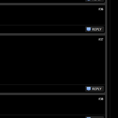
#36
#37
#38