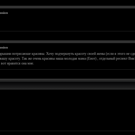
ssion
ssion
арышни потрясаюше красивы. Хочу подчеркнуть красоту своей жены (если я этого не сд
 вашу красоту. Так же очень красивы наша молодая мама (Енот) , отдельный респект В
 вот нравится она мне.