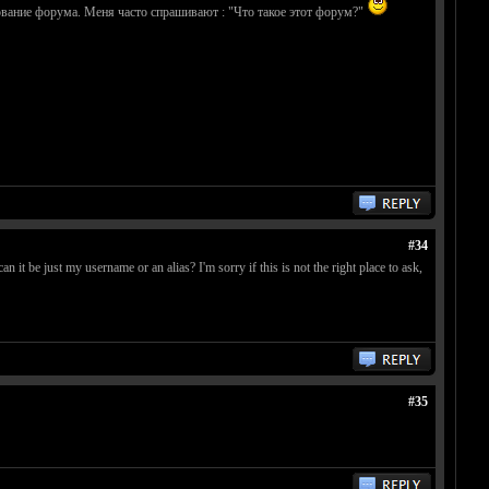
вование форума. Меня часто спрашивают : "Что такое этот форум?"
#34
n it be just my username or an alias? I'm sorry if this is not the right place to ask,
#35