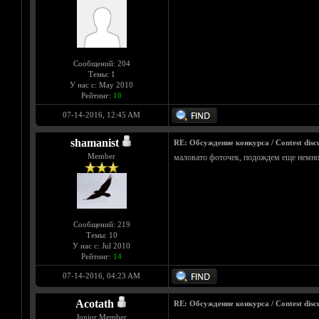
Сообщений: 204
Темы: 1
У нас с: May 2010
Рейтинг:
10
07-14-2016, 12:45 AM
shamanist
RE: Обсуждение конкурса / Contest discu
Member
маловато фоточек, подождем еще немног
Сообщений: 219
Темы: 10
У нас с: Jul 2010
Рейтинг:
14
07-14-2016, 04:23 AM
Acotath
RE: Обсуждение конкурса / Contest discu
Junior Member