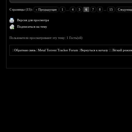
Страницы (15):
« Предыдущая
1
...
4
5
6
7
8
...
15
Следующа
Версия для просмотра
Подписаться на тему
Пользователи просматривают эту тему: 1 Гость(ей)
|
Обратная связь
|
Metal Torrent Tracker Forum
|
Вернуться к началу
|
|
Лёгкий режи