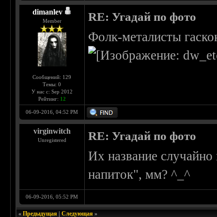
dimanlev
RE: Угадай по фото
Member
Фолк-металисты гаско
Сообщений: 129
Темы: 0
У нас с: Sep 2012
Рейтинг:
12
06-09-2016, 04:52 PM
virginwitch
RE: Угадай по фото
Unregistered
Их название случайно 
напиток", мм? ^_^
06-09-2016, 05:52 PM
«
Предыдущая
|
Следующая
»