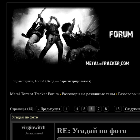
Здравствуйте, Гость! (
Вход
—
Зарегистрироваться
)
Metal Torrent Tracker Forum
›
Разговоры на различные темы
›
Разговоры 
 3.67
Страницы (15):
« Предыдущая
1
...
4
5
6
7
8
...
15
Следующа
Угадай по фото
virginwitch
RE: Угадай по фото
Unregistered