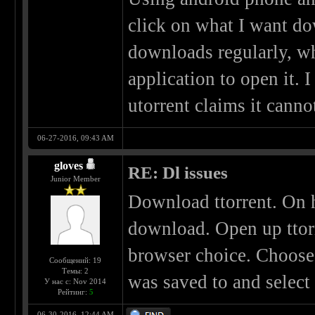
click on what I want do
downloads regularly, wh
application to open it. 
utorrent claims it canno
06-27-2016, 09:43 AM
gloves
RE: Dl issues
Junior Member
Download ttorrent. On h
download. Open up ttorr
browser choice. Choose t
Сообщений: 19
Темы: 2
was saved to and select 
У нас с: Nov 2014
Рейтинг:
5
06-30-2016, 12:44 AM