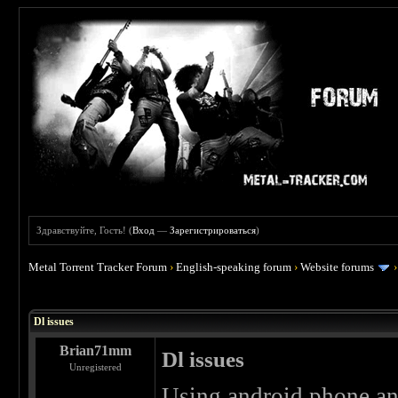
Здравствуйте, Гость! (
Вход
—
Зарегистрироваться
)
Metal Torrent Tracker Forum
›
English-speaking forum
›
Website forums
 1
Dl issues
Brian71mm
Dl issues
Unregistered
Using android phone and