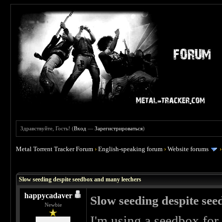
Здравствуйте, Гость! (
Вход
—
Зарегистрироваться
)
Metal Torrent Tracker Forum
›
English-speaking forum
›
Website forums
 0
Slow seeding despite seedbox and many leechers
happycadaver
Slow seeding despite se
Newbie
I'm using a seedbox for 