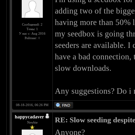
adding two of the bigger
having more than 50% le
Сообщений: 2
Темы: 1
my seedbox is going th
У нас с: Aug 2016
Рейтинг:
0
seeders are available. I 
have a bad connection, t
slow downloads.
Any suggestions? Do i
08-18-2016, 06:26 PM
happycadaver
RE: Slow seeding despit
Newbie
Anyone?