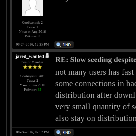
Сообщений: 2
Темы: 1
У нас с: Aug 2016
Рейтинг:
0
08-24-2016, 12:25 PM
jared_wanted
RE: Slow seeding despit
Senior Member
not many users has fast 
Сообщений: 409
Темы: 2
some connections in bad
У нас с: Jun 2010
Рейтинг:
35
distribution after down
very small quantity of 
also stay on distributi
08-24-2016, 07:52 PM