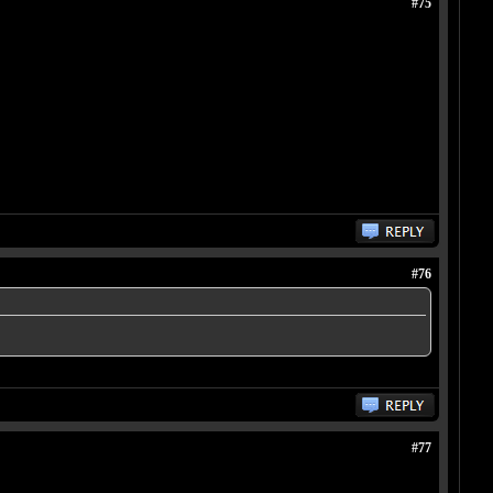
#75
#76
#77