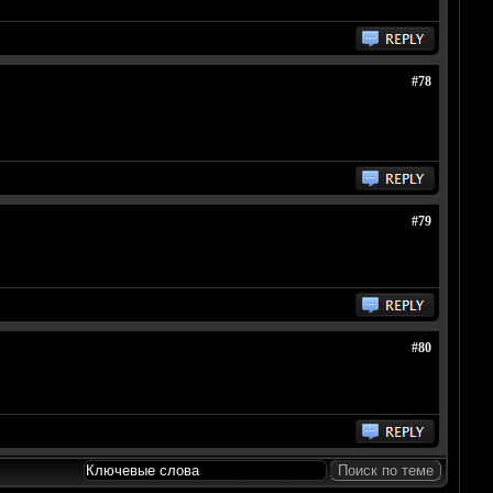
#78
#79
#80