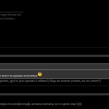
________________
 мира больше нет.
осы остались…
не могут не красиво получиться
расиво, другое дело красиво и забавно!) Надо же момент уловить, вы это умеете!)
теперь есть котофотограф, котовед и котовод. все в одном лице )))))