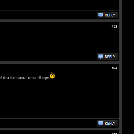
#73
#74
тоб был бесплатный кошачий корм