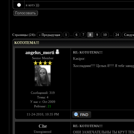
я котэ )))
Голосов: 5 - Средняя оценка: 3.8
1
2
3
4
5
Страницы (24):
« Предыдущая
1
...
6
7
8
9
10
...
24
Следу
КОТОТЕМА!!!
angelus_morti
RE: КОТОТЕМА!!!
Senior Member
Kasipor:
Хосспадиии!!!! Целых 8!!!! Я тебе зав
Сообщений: 319
Темы: 4
У нас с: Oct 2009
Рейтинг:
21
11-24-2010, 10:35 PM
Che
RE: КОТОТЕМА!!!
Unregistered
ОНИ ЗАМЕЧАТЕЛЬНЫ ТЫ КРУТ ТЕ