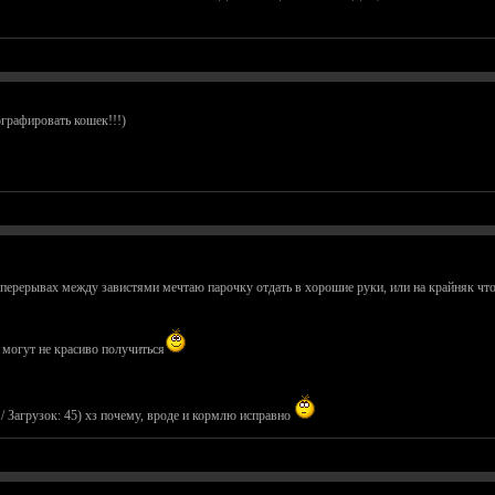
тографировать кошек!!!)
 в перерывах между завистями мечтаю парочку отдать в хорошие руки, или на крайняк ч
е могут не красиво получиться
/ Загрузок: 45)
хз почему, вроде и кормлю исправно