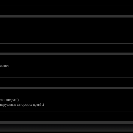
 живет
о и видела!)
нарушение авторских прав! ;)