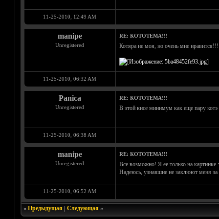
11-25-2010, 12:49 AM
manipe
RE: КОТОТЕМА!!!
Unregistered
Котяра не моя, но очень мне нравится!!!
11-25-2010, 06:32 AM
Panica
RE: КОТОТЕМА!!!
Unregistered
В этой кисе минимум как еще пару котэ
11-25-2010, 06:38 AM
manipe
RE: КОТОТЕМА!!!
Unregistered
Все возможно! Я ее только на картинке-т
Надеюсь, узнавшие не заклюют меня за 
11-25-2010, 06:52 AM
«
Предыдущая
|
Следующая
»