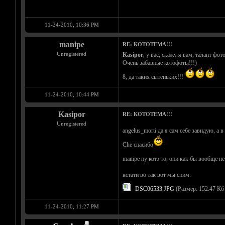
11-24-2010, 10:36 PM
manipe
RE: КОТОТЕМА!!!
Unregistered
Kasipor
, у вас, скажу я вам, талант фо
Очень забавные котофоты!!!)
8, да таких сытеньких!!!
11-24-2010, 10:44 PM
Kasipor
RE: КОТОТЕМА!!!
Unregistered
angelus_morti да я сам себе завидую, а
Che спасибо
manipe ну котэ то, они как бы вообще н
кстати во так вот мы спим:
DSC06533.JPG
(Размер: 152.47 Кб 
11-24-2010, 11:27 PM