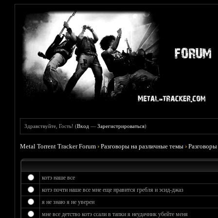
Здравствуйте, Гость! (
Вход
—
Зарегистрироваться
)
Metal Torrent Tracker Forum
›
Разговоры на различные темы
›
Разговоры
котэ наше все
котэ почти наше все мне еще нравится гребля и эсид-джаз
я не знаю я не уверен
мне все детство котэ ссали в тапки я неудачник убейте меня