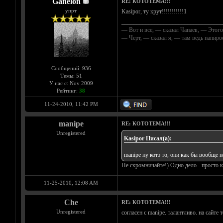
Ganelon
RE: КОТОТЕМА!!!
упрт
Kasipor, ту крут!!!!!!!!!!!1
__________________________________
— Вот и все, — сказал Чапаев, — Этого
— Черт, — сказал я, — там ведь папир
Сообщений: 936
Темы: 51
У нас с: Nov 2009
Рейтинг:
38
11-24-2010, 11:42 PM
manipe
RE: КОТОТЕМА!!!
Unregistered
Kasipor Писал(а):
manipe ну котэ то, они как бы вообще 
Не скромничайте!) Одно дело - просто к
11-25-2010, 12:08 AM
Che
RE: КОТОТЕМА!!!
Unregistered
согласен с manipe. талантливо. на сайте 