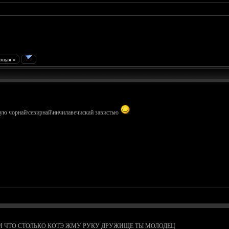
ющая »
идую чорнай\севирнай\ничилавечискай завистью
М ЧТО СТОЛЬКО КОТЭ ЖМУ РУКУ ДРУЖИЩЕ ТЫ МОЛОДЕЦ