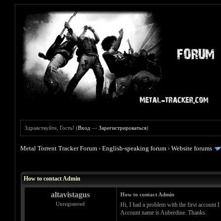
Здравствуйте, Гость! (
Вход
—
Зарегистрироваться
)
Metal Torrent Tracker Forum
›
English-speaking forum
›
Website forums
Голосов: 0 - Средняя оценка: 0
1
2
3
4
5
How to contact Admin
altavistagus
How to contact Admin
Unregistered
Hi, I had a problem with the first account I
Account name is Auberdine. Thanks.