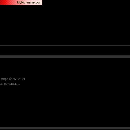
________________
 мира больше нет.
осы остались…