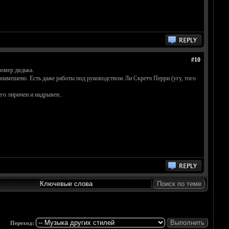
#10
помер дядька.
о понамешено. Есть даже работы под руководством Ли Скретч Перри (угу, того
о лиричен и надрывен..
Переход: