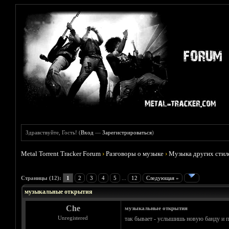
Здравствуйте, Гость! (
Вход
—
Зарегистрироваться
)
Metal Torrent Tracker Forum
›
Разговоры о музыке
›
Музыка других стил
Голосов: 2 - Средняя оценка: 3
1
2
3
4
5
Страницы (12):
1
2
3
4
5
...
12
Следующая »
музыкальные открытия
Che
музыкальные открытия
Unregistered
так бывает - услышишь новую банду и пр