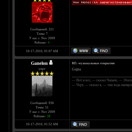
Сообщений: 321
Темы: 7
У нас с: Nov 2009
Рейтинг:
4
10-17-2010, 01:07 AM
Ganelon
RE: музыкальные открытия
упрт
Gojira.
__________________________________
— Вот и все, — сказал Чапаев, — Этого
— Черт, — сказал я, — там ведь папир
Сообщений: 936
Темы: 51
У нас с: Nov 2009
Рейтинг:
38
10-17-2010, 01:52 AM