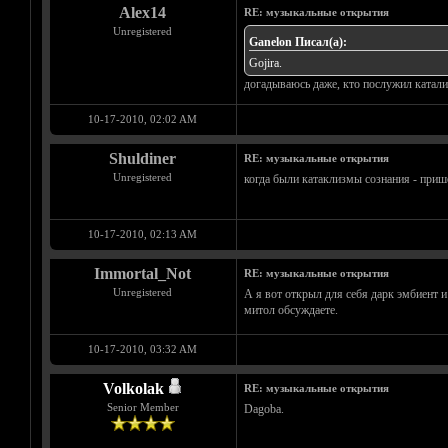
Alex14
RE: музыкальные открытия
Unregistered
Ganelon Писал(а):
Gojira.
догадываюсь даже, кто послужил катали
10-17-2010, 02:02 AM
Shuldiner
RE: музыкальные открытия
Unregistered
когда были катаклизмы сознания - п
10-17-2010, 02:13 AM
Immortal_Not
RE: музыкальные открытия
Unregistered
А я вот открыл для себя дарк эмбиент и 
митол обсуждаете.
10-17-2010, 03:32 AM
Volkolak
RE: музыкальные открытия
Senior Member
Dagoba.