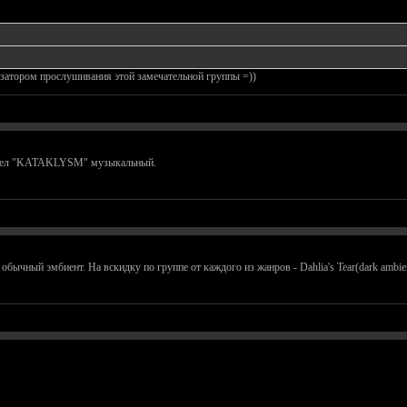
затором прослушивания этой замечательной группы =))
ришел "KATAKLYSM" музыкальный.
обычный эмбиент. На вскидку по группе от каждого из жанров - Dahlia's Tear(dark ambient)