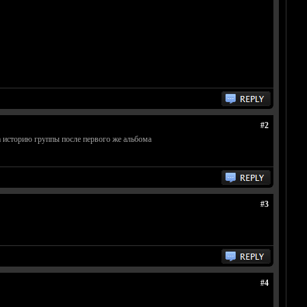
#2
ала историю группы после первого же альбома
#3
#4