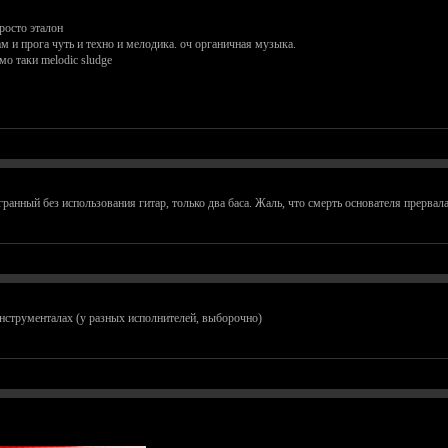
росто эталон
там и прога чуть и техно и мелодика. оч органичная музыка.
мо таки melodic sludge
сыгранный без использования гитар, только два баса. Жаль, что смерть основателя прерв
инструменталах (у разных исполнителей, выборочно)