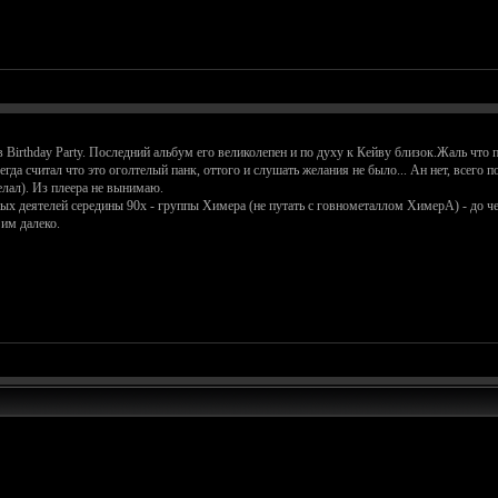
 Birthday Party. Последний альбум его великолепен и по духу к Кейву близок.Жаль что 
сегда считал что это оголтелый панк, оттого и слушать желания не было... Ан нет, всег
лал). Из плеера не вынимаю.
 деятелей середины 90х - группы Химера (не путать с говнометаллом ХимерА) - до чег
 им далеко.