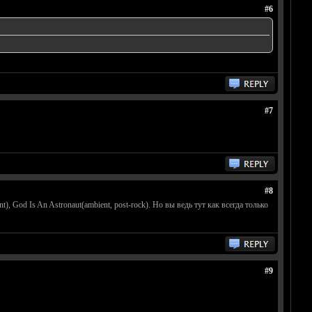
#6
#7
#8
, God Is An Astronaut(ambient, post-rock). Но вы ведь тут как всегда только
#9