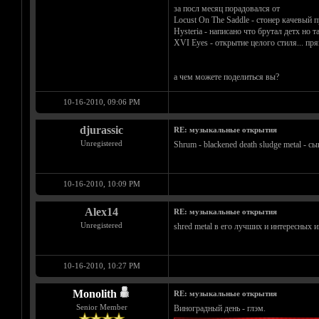
за посл месяц порадовался от
Locust On The Saddle - стонер качевый п
Hysteria - написано что брутал детх но 
XVI Eyes - открытие целого стиля... пря
а чем можете поделиться вы?
10-16-2010, 09:06 PM
djurassic
RE: музыкальные открытия
Unregistered
Shrum - blackened death sludge metal - 
10-16-2010, 10:09 PM
Alex14
RE: музыкальные открытия
Unregistered
shred metal в его лучших и интересных 
10-16-2010, 10:27 PM
Monolith
RE: музыкальные открытия
Senior Member
Виноградный день - глэм.