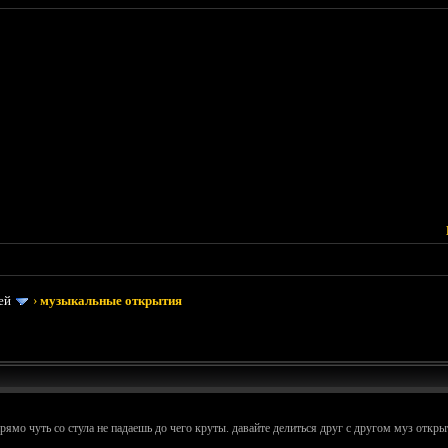
ей
›
музыкальные открытия
ямо чуть со стула не падаешь до чего круты. давайте делиться друг с другом муз откр