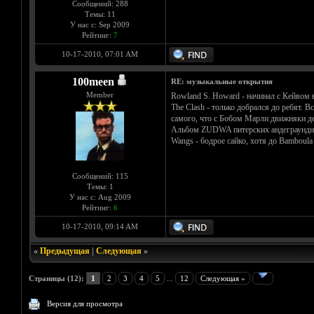
Сообщений: 288
Темы: 11
У нас с: Sep 2009
Рейтинг:
7
10-17-2010, 07:01 AM
100meen
RE: музыкальные открытия
Member
Rowland S. Howard - начинал с Кейвом в
The Clash - только добрался до ребят. В
самого, что с Бобом Марли движняки де
Альбом ZUDWA питерских андеграундных
Wangs - бодрое сайко, хотя до Bamboula
Сообщений: 115
Темы: 1
У нас с: Aug 2009
Рейтинг:
6
10-17-2010, 09:14 AM
«
Предыдущая
|
Следующая
»
Страницы (12):
1
2
3
4
5
...
12
Следующая »
Версия для просмотра