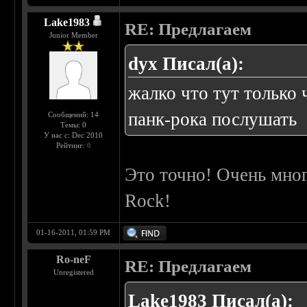
Lake1983
RE: Предлагаем
Junior Member
dyx Писал(а):
жалко что тут только 
панк-рока послушать
Сообщений: 14
Темы: 0
У нас с: Dec 2010
Рейтинг:
0
Это точно! Очень мно
Rock!
01-16-2011, 01:59 PM
Ro-neF
RE: Предлагаем
Unregistered
Lake1983 Писал(а):