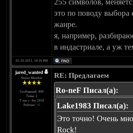
255 символов, меняетс
это по поводу выбора
жанре.
я, например, разбираю
в индастриале, а уж те
01-16-2011, 10:16 PM
jared_wanted
RE: Предлагаем
Senior Member
Ro-neF Писал(а):
Сообщений: 409
Темы: 2
У нас с: Jun 2010
Lake1983 Писал(а):
Рейтинг:
35
Это точно! Очень мн
Rock!