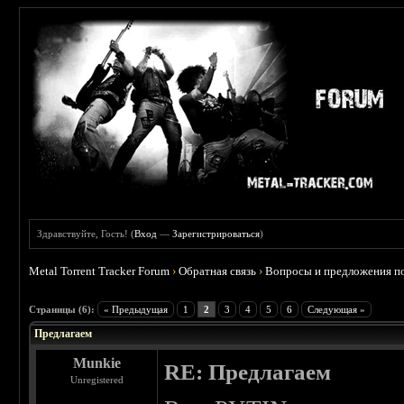
Здравствуйте, Гость! (
Вход
—
Зарегистрироваться
)
Metal Torrent Tracker Forum
›
Обратная связь
›
Вопросы и предложения по
 5
Страницы (6):
« Предыдущая
1
2
3
4
5
6
Следующая »
Предлагаем
Munkie
RE: Предлагаем
Unregistered