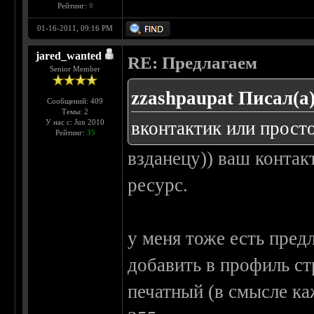
Рейтинг:
0
01-16-2011, 09:16 PM
jared_wanted
RE: Предлагаем
Senior Member
zzashpaupat Писал(а)
Сообщений: 409
Темы: 2
У нас с: Jun 2010
вконтактик или прост
Рейтинг:
35
взданецу)) ваш контакт
ресурс.
у меня тоже есть пред
добавить в профиль с
печатный (в смысле ка