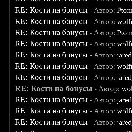
RE: Кости на бонусы
- Автор:
Ptom
RE: Кости на бонусы
- Автор:
wol
RE: Кости на бонусы
- Автор:
Ptom
RE: Кости на бонусы
- Автор:
wol
RE: Кости на бонусы
- Автор:
jare
RE: Кости на бонусы
- Автор:
wol
RE: Кости на бонусы
- Автор:
jare
RE: Кости на бонусы
- Автор:
wo
RE: Кости на бонусы
- Автор:
jare
RE: Кости на бонусы
- Автор:
wol
RE: Кости на бонусы
- Автор:
jare