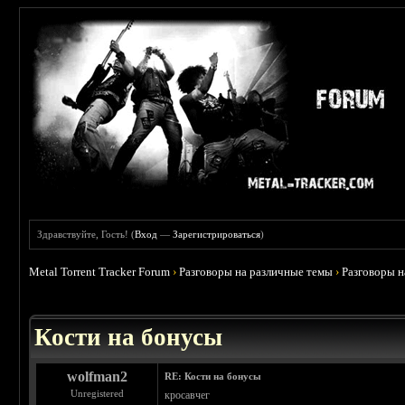
Здравствуйте, Гость! (
Вход
—
Зарегистрироваться
)
Metal Torrent Tracker Forum
›
Разговоры на различные темы
›
Разговоры 
 5
Кости на бонусы
wolfman2
RE: Кости на бонусы
Unregistered
кросавчег