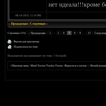
нет идеала!!!кроме б
08-14-2010, 11:14 PM
«
Предыдущая
|
Следующая
»
Страницы (13):
« Предыдущая
1
...
5
6
7
8
9
...
13
Следующа
Версия для просмотра
Подписаться на тему
Пользователи просматривают эту тему: 1 Гость(ей)
|
Обратная связь
|
Metal Torrent Tracker Forum
|
Вернуться к началу
|
|
Лёгкий режи