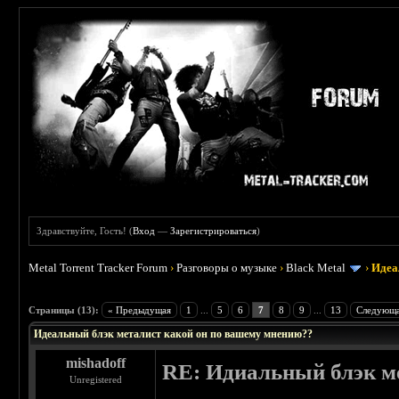
Здравствуйте, Гость! (
Вход
—
Зарегистрироваться
)
Metal Torrent Tracker Forum
›
Разговоры о музыке
›
Black Metal
›
Идеа
 4.25
Страницы (13):
« Предыдущая
1
...
5
6
7
8
9
...
13
Следующа
Идеальный блэк металист какой он по вашему мнению??
mishadoff
RE: Идиальный блэк м
Unregistered