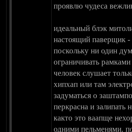
проявлю чудеса вежлив
идеальный блэк митоли
настоящий паверщик - 
поскольку ни один дум
ограничивать рамками 
человек слушает тольк
хипхап или там электр
задуматься о заштамп
перкрасна и залипать 
както это ваапще нехор
одними пельменями. п