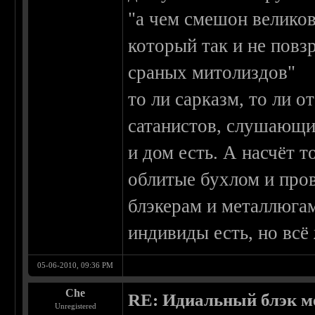
"а чем смешон великов
который так и не повз
сраных митолиздов"
то ли сарказм, то ли о
сатанистов, слушающих
и дом есть. А насчёт т
облитые бухлом и пров
блэкерам и металлюгам 
индивиды есть, но всё
05-06-2010, 09:36 PM
Che
RE: Идиальный блэк м
Unregistered