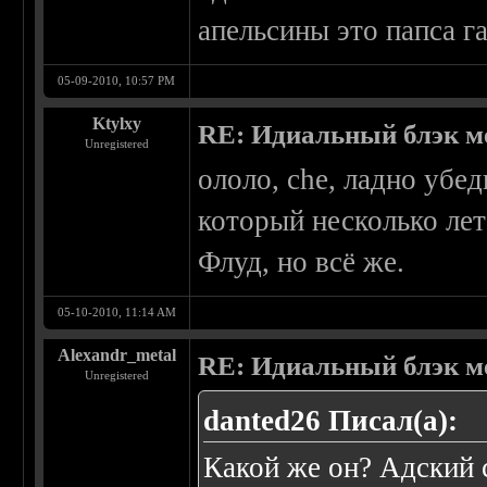
апельсины это папса г
05-09-2010, 10:57 PM
Ktylxy
RE: Идиальный блэк м
Unregistered
ололо, che, ладно убед
который несколько лет
Флуд, но всё же.
05-10-2010, 11:14 AM
Alexandr_metal
RE: Идиальный блэк м
Unregistered
danted26 Писал(а):
Какой же он? Адский 