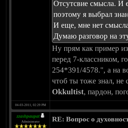
Отсутсвие смысла. И 
поэтому я выбрал знан
И еще, мне нет смысла
Думаю разговор на эт
Ну прям как пример из
перед 7-классником, г
254*391/4578.", а на в
чтоб ты тоже знал, не 
Okkultist
, пардон, по
04-03-2011, 02:29 PM
zzashpaupat
RE: Вопрос о духовнос
Administrator