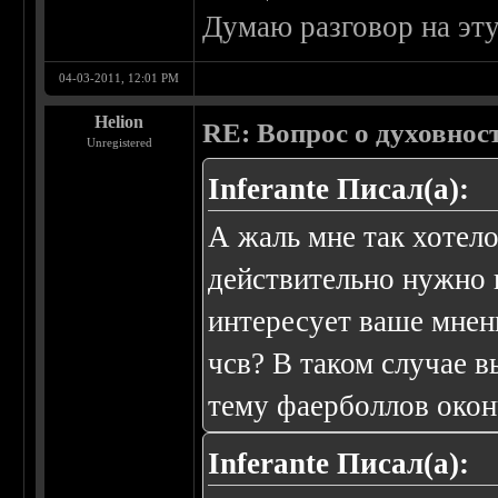
Думаю разговор на эт
04-03-2011, 12:01 PM
Helion
RE: Вопрос о духовнос
Unregistered
Inferante Писал(а):
А жаль мне так хотел
действительно нужно 
интересует ваше мнен
чсв? В таком случае в
тему фаерболлов окон
Inferante Писал(а):