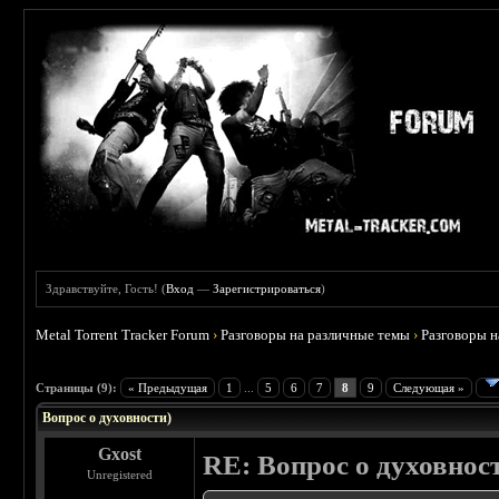
Здравствуйте, Гость! (
Вход
—
Зарегистрироваться
)
Metal Torrent Tracker Forum
›
Разговоры на различные темы
›
Разговоры 
 0
Страницы (9):
« Предыдущая
1
...
5
6
7
8
9
Следующая »
Вопрос о духовности)
Gxost
RE: Вопрос о духовнос
Unregistered