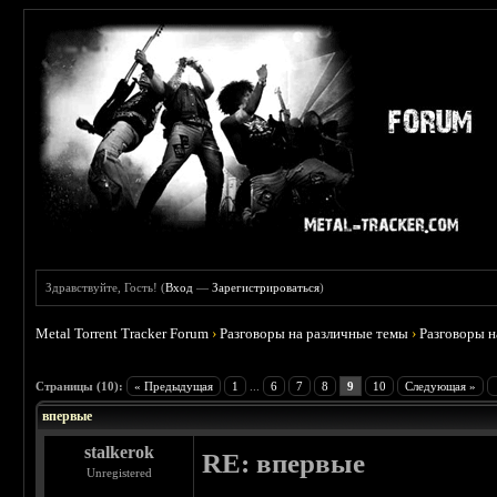
Здравствуйте, Гость! (
Вход
—
Зарегистрироваться
)
Metal Torrent Tracker Forum
›
Разговоры на различные темы
›
Разговоры 
 0
Страницы (10):
« Предыдущая
1
...
6
7
8
9
10
Следующая »
впервые
stalkerok
RE: впервые
Unregistered