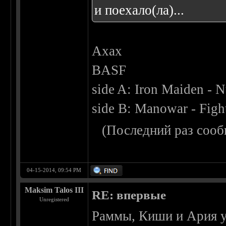
и поехало(ла)...
Ахах
BASF
side A: Iron Maiden - N
side B: Manowar - Figh
(Последний раз сооб
04-15-2014, 09:54 PM
Maksim Talos III
RE: впервые
Unregistered
Раммы, Киши и Ария у