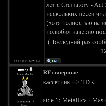
лет с Crematory - Act
нескольких песен чи
(хотя полностью на н
полюбил наверно пос
(Последний раз сооб
1
04-14-2014, 12:04 PM
kmfbg
RE: впервые
Junior Member
кассетник --> TDK
side 1: Metallica - Mas
Сообщений: 17
Темы: 1