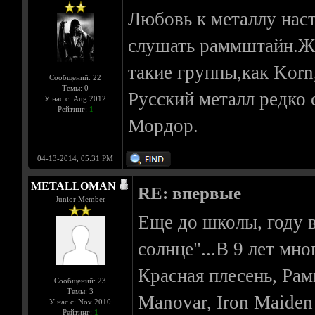
Любовь к металлу наст
слушать раммштайн.Жи
такие группы,как Kor
Сообщений: 22
Темы: 0
Русский металл редко
У нас с: Aug 2012
Рейтинг:
1
Мордор.
04-13-2014, 05:31 PM
METALLOMAN
RE: впервые
Junior Member
Еще до школы, году 
солнце"...В 9 лет мно
Красная плесень, Ра
Сообщений: 23
Темы: 3
Manovar, Iron Maiden
У нас с: Nov 2010
Рейтинг:
1