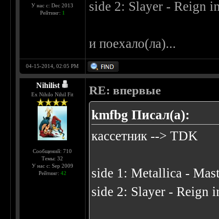
side 2: Slayer - Reign 
У нас с: Dec 2013
Рейтинг:
1
и поехало(ла)...
04-15-2014, 02:05 PM
Nihilist
RE: впервые
Ex Nihilo Nihil Fit
kmfbg Писал(а):
кассетник --> TDK
Сообщений: 710
Темы: 32
У нас с: Sep 2009
side 1: Metallica - Mas
Рейтинг:
42
side 2: Slayer - Reign 