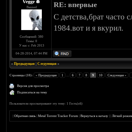
Veggr
RE: впервые
Banned
С детства,брат часто сл
1984.вот и я вкурил.
Сообщений: 380
Темы: 0
У нас с: Feb 2013
04-28-2014, 07:44 PM
«
Предыдущая
|
Следующая
»
Страницы (10):
« Предыдущая
1
...
6
7
8
9
10
Следующая »
Версия для просмотра
Подписаться на тему
Пользователи просматривают эту тему: 1 Гость(ей)
|
Обратная связь
|
Metal Torrent Tracker Forum
|
Вернуться к началу
|
|
Лёгкий режи