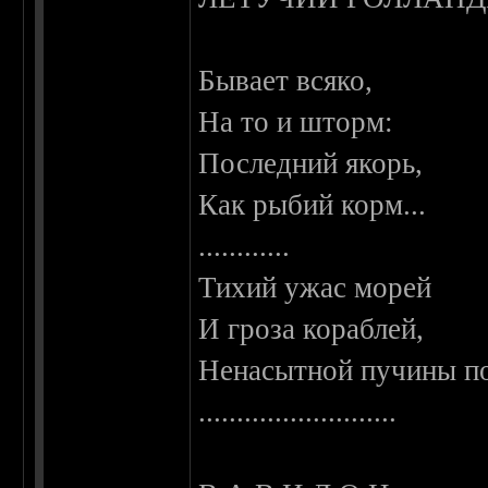
Бывает всяко,
На то и шторм:
Последний якорь,
Как рыбий корм...
............
Тихий ужас морей
И гроза кораблей,
Ненасытной пучины по
..........................