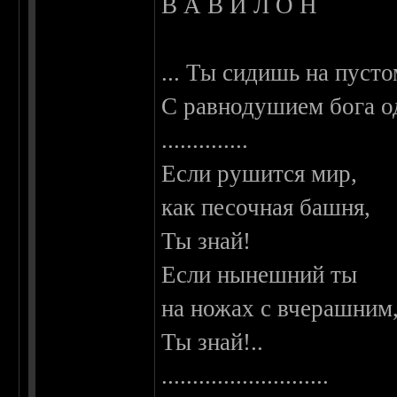
В А В И Л О Н
... Ты сидишь на пусто
С равнодушием бога од
..............
Если рушится мир,
как песочная башня,
Ты знай!
Если нынешний ты
на ножах с вчерашним
Ты знай!..
...........................