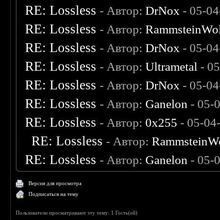
RE: Lossless
- Автор:
DrNox
- 05-04
RE: Lossless
- Автор:
RammsteinWol
RE: Lossless
- Автор:
DrNox
- 05-04
RE: Lossless
- Автор:
Ultrametal
- 0
RE: Lossless
- Автор:
DrNox
- 05-04
RE: Lossless
- Автор:
Ganelon
- 05-
RE: Lossless
- Автор:
0х255
- 05-04
RE: Lossless
- Автор:
RammsteinW
RE: Lossless
- Автор:
Ganelon
- 05-
Версия для просмотра
Подписаться на тему
Пользователи просматривают эту тему: 1 Гость(ей)