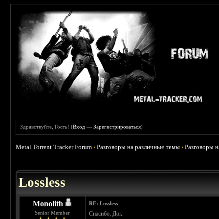
Здравствуйте, Гость! (
Вход
—
Зарегистрироваться
)
Metal Torrent Tracker Forum
›
Разговоры на различные темы
›
Разговоры 
Lossless
Monolith
RE: Lossless
Senior Member
Спасибо, Док.