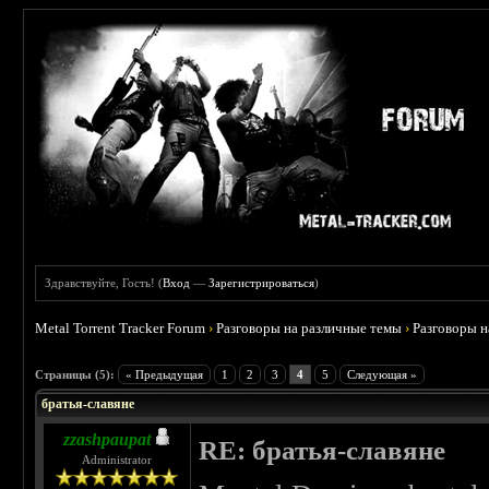
Здравствуйте, Гость! (
Вход
—
Зарегистрироваться
)
Metal Torrent Tracker Forum
›
Разговоры на различные темы
›
Разговоры 
 0
Страницы (5):
« Предыдущая
1
2
3
4
5
Следующая »
братья-славяне
zzashpaupat
RE: братья-славяне
Administrator