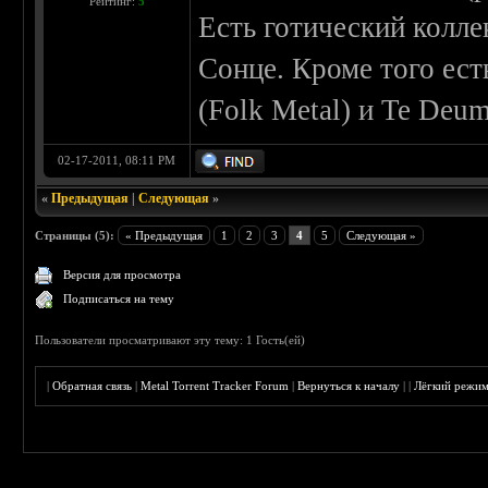
Рейтинг:
5
Есть готический колле
Сонце. Кроме того ест
(Folk Metal) и Te Deu
02-17-2011, 08:11 PM
«
Предыдущая
|
Следующая
»
Страницы (5):
« Предыдущая
1
2
3
4
5
Следующая »
Версия для просмотра
Подписаться на тему
Пользователи просматривают эту тему: 1 Гость(ей)
|
Обратная связь
|
Metal Torrent Tracker Forum
|
Вернуться к началу
|
|
Лёгкий режи