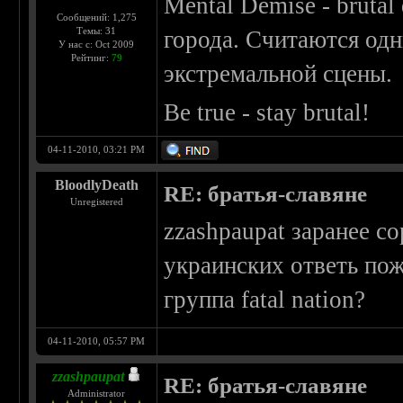
Mental Demise - brutal
Сообщений: 1,275
Темы: 31
города. Считаются од
У нас с: Oct 2009
Рейтинг:
79
экстремальной сцены.
Be true - stay brutal!
04-11-2010, 03:21 PM
BloodlyDeath
RE: братья-славяне
Unregistered
zzashpaupat заранее с
украинских ответь пож
группа fatal nation?
04-11-2010, 05:57 PM
zzashpaupat
RE: братья-славяне
Administrator