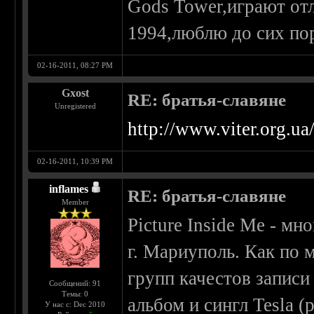
Gods Tower,играют от
1994,люблю до сих по
02-16-2011, 08:27 PM
Gxost
RE: братья-славяне
Unregistered
http://www.viter.org.ua
02-16-2011, 10:39 PM
inflames
RE: братья-славяне
Member
Picture Inside Me - м
г. Мариуполь. Как по 
групп качестов записи
Сообщений: 91
Темы: 0
альбом и сингл Tesla 
У нас с: Dec 2010