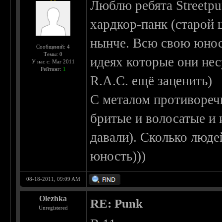
Люблю ребята Streetpun
хардкор-панк (старой 
нынче. Всю свою юност
Сообщений: 4
Темы: 0
идеях которые они нес
У нас с: Mar 2011
Рейтинг:
1
R.A.C. ещё заценить)
С металом противоречи
бритые и волосатые и 
давали). Сколько люде
юность)))
08-18-2011, 09:09 AM
Olezhka
RE: Punk
Unregistered