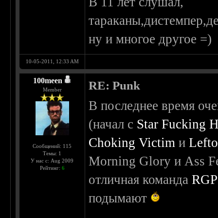
В 11 лет слушал,
тараканы,дистемпер,де
ну и многое другое =)
10-05-2011, 12:33 AM
100meen
RE: Punk
Member
В последнее время оч
(начал с
Star Fucking H
Choking Victim
и
Left
Сообщений: 115
Темы: 1
Morning Glory и Ass Fe
У нас с: Aug 2009
Рейтинг:
6
отличная команда
RG
подымают