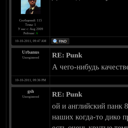
Сообщений: 115
Темы: 1
У нас с: Aug 2009
Рейтинг:
6
10-10-2011, 09:47 AM
Urbanus
RE: Punk
Unregistered
А чего-нибудь качеств
10-10-2011, 09:36 PM
gsh
RE: Punk
Unregistered
ой и английский панк 8
наших когда-то дико 
есть очень крутые тем