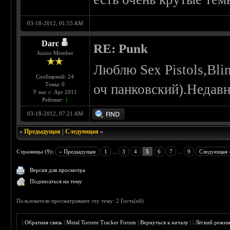
03-18-2012, 01:53 AM
Darc
RE: Punk
Junior Member
Люблю Sex Pistols,Blin
Сообщений: 24
Темы: 0
оч панковский).Недавн
У нас с: Apr 2011
Рейтинг:
1
03-18-2012, 07:21 AM
«
Предыдущая
|
Следующая
»
Страницы (9):
« Предыдущая
1
...
3
4
5
6
7
...
9
Следующая 
Версия для просмотра
Подписаться на тему
Пользователи просматривают эту тему: 2 Гость(ей)
|
Обратная связь
|
Metal Torrent Tracker Forum
|
Вернуться к началу
|
|
Лёгкий режи