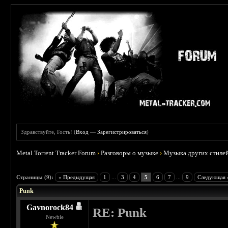
Здравствуйте, Гость! (
Вход
—
Зарегистрироваться
)
Metal Torrent Tracker Forum
›
Разговоры о музыке
›
Музыка других стиле
 3.71
Страницы (9):
« Предыдущая
1
...
3
4
5
6
7
...
9
Следующая 
Punk
Gavnorock84
RE: Punk
Newbie