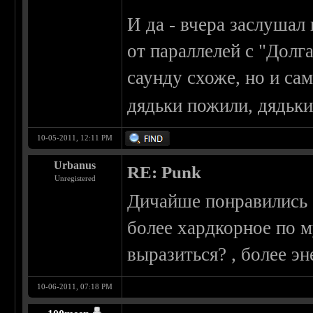
И да - вчера заслушал 
от параллелей с "Долг
саунду схоже, но и са
дядьки пожили, дядьк
10-05-2011, 12:11 PM
Urbanus
RE: Punk
Unregistered
Дичайше понравились S
более хардкорное по 
выразиться? , более э
10-06-2011, 07:18 PM