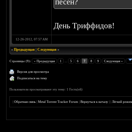
песен?
День Триффидов!
12-26-2012, 07:57 AM
«
Предыдущая
|
Следующая
»
Страницы (9):
« Предыдущая
1
...
5
6
7
8
9
Следующая »
Версия для просмотра
Подписаться на тему
Пользователи просматривают эту тему: 1 Гость(ей)
|
Обратная связь
|
Metal Torrent Tracker Forum
|
Вернуться к началу
|
|
Лёгкий режи