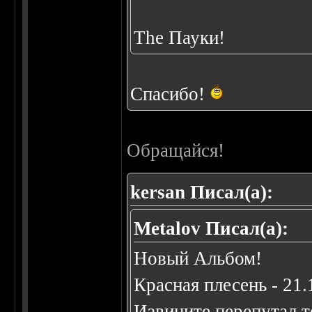
The Пауки!
Спасибо!
Обращайся!
kersan Писал(а):
Metalov Писал(а):
Новый Альбом!
Красная плесень - 21.
Извините перепутал т