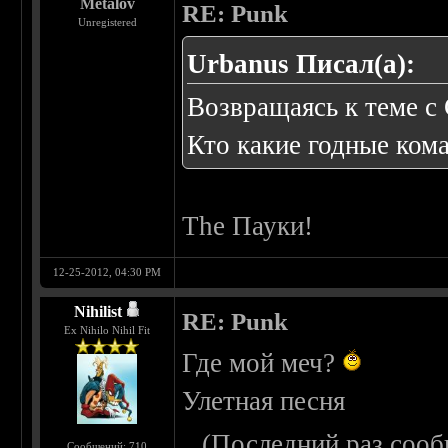
Metalov
RE: Punk
Unregistered
Urbanus Писал(а):
Возвращаясь к теме с 
Кто какие годные ком
The Пауки!
12-25-2012, 04:30 PM
Nihilist
RE: Punk
Ex Nihilo Nihil Fit
Где мой меч?
Улетная песня
(Последний раз сооб
Сообщений: 710