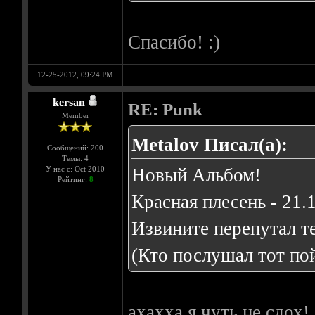
Спасибо! :)
12-25-2012, 09:24 PM
kersan
RE: Punk
Member
Metalov Писал(а):
Сообщений: 200
Темы: 4
У нас с: Oct 2010
Новый Альбом!
Рейтинг:
8
Красная плесень - 21.
Извините перепутал т
(Кто послушал тот по
ахахха я чуть не сдох!