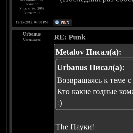
Темы: 32
У нас с: Sep 2009
Рейтинг:
42
12-25-2012, 04:38 PM
Urbanus
RE: Punk
Unregistered
Metalov Писал(а):
Urbanus Писал(а):
Возвращаясь к теме с 
Кто какие годные ком
:)
The Пауки!