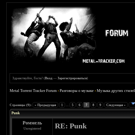
Здравствуйте, Гость! (
Вход
—
Зарегистрироваться
)
Metal Torrent Tracker Forum
›
Разговоры о музыке
›
Музыка других стиле
 3.71
Страницы (9):
« Предыдущая
1
...
5
6
7
8
9
Следующая »
Punk
Роммель
RE: Punk
Unregistered