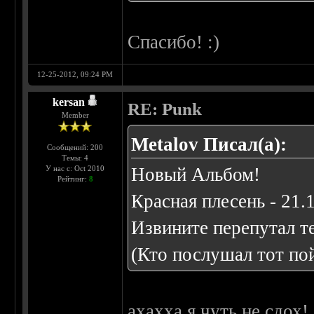
Спасибо! :)
12-25-2012, 09:24 PM
kersan
RE: Punk
Member
Metalov Писал(а):
Сообщений: 200
Темы: 4
У нас с: Oct 2010
Новый Альбом!
Рейтинг:
8
Красная плесень - 21.
Извините перепутал т
(Кто послушал тот по
ахахха я чуть не сдох!