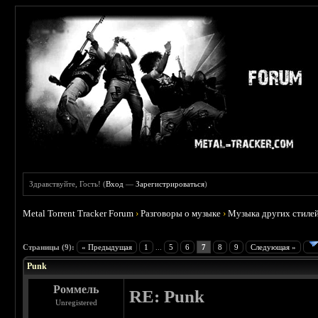
Здравствуйте, Гость! (
Вход
—
Зарегистрироваться
)
Metal Torrent Tracker Forum
›
Разговоры о музыке
›
Музыка других стиле
 3.71
Страницы (9):
« Предыдущая
1
...
5
6
7
8
9
Следующая »
Punk
Роммель
RE: Punk
Unregistered