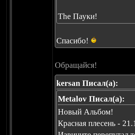
The Пауки!
Спасибо!
Обращайся!
kersan Писал(а):
Metalov Писал(а):
Новый Альбом!
Красная плесень - 21.
Извините перепутал т