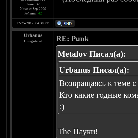
Темы: 32
У нас с: Sep 2009
Рейтинг:
42
12-25-2012, 04:38 PM
Urbanus
RE: Punk
Unregistered
Metalov Писал(а):
Urbanus Писал(а):
Возвращаясь к теме с 
Кто какие годные ком
:)
The Пауки!