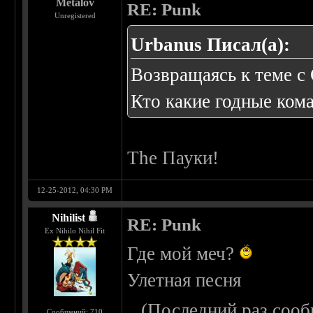
Metalov
RE: Punk
Unregistered
Urbanus Писал(а):
Возвращаясь к теме с 
Кто какие годные ком
The Пауки!
12-25-2012, 04:30 PM
Nihilist
RE: Punk
Ex Nihilo Nihil Fit
Где мой меч?
Улетная песня
(Последний раз сооб
Сообщений: 710