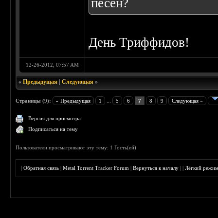
песен?
День Триффидов!
12-26-2012, 07:57 AM
«
Предыдущая
|
Следующая
»
Страницы (9):
« Предыдущая
1
...
5
6
7
8
9
Следующая »
Версия для просмотра
Подписаться на тему
Пользователи просматривают эту тему: 1 Гость(ей)
|
Обратная связь
|
Metal Torrent Tracker Forum
|
Вернуться к началу
|
|
Лёгкий режи