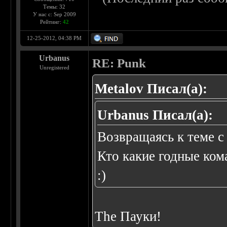
Темы: 32
У нас с: Sep 2009
Рейтинг:
42
12-25-2012, 04:38 PM
Urbanus
RE: Punk
Unregistered
Metalov Писал(а):
Urbanus Писал(а):
Возвращаясь к теме с 
Кто какие годные ком
:)
The Пауки!