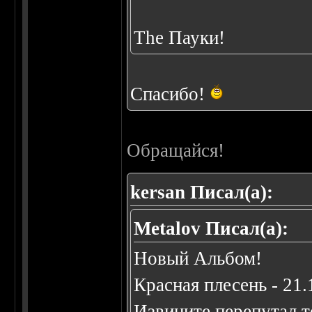
The Пауки!
Спасибо!
Обращайся!
kersan Писал(а):
Metalov Писал(а):
Новый Альбом!
Красная плесень - 21.
Извините перепутал т