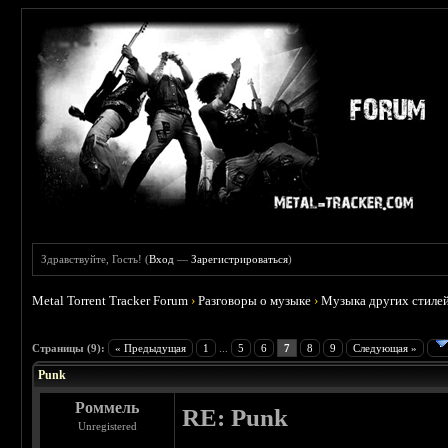
Здравствуйте, Гость! (
Вход
—
Зарегистрироваться
)
Metal Torrent Tracker Forum
›
Разговоры о музыке
›
Музыка других стиле
 3.71
Страницы (9):
« Предыдущая
1
...
5
6
7
8
9
Следующая »
Punk
Роммель
RE: Punk
Unregistered