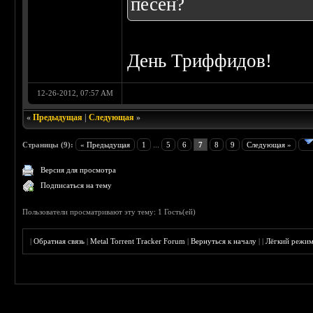
песен?
День Триффидов!
12-26-2012, 07:57 AM
«
Предыдущая
|
Следующая
»
Страницы (9):
« Предыдущая
1
...
5
6
7
8
9
Следующая »
Версия для просмотра
Подписаться на тему
Пользователи просматривают эту тему: 1 Гость(ей)
|
Обратная связь
|
Metal Torrent Tracker Forum
|
Вернуться к началу
|
|
Лёгкий режи