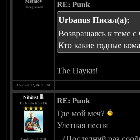
Metalov
RE: Punk
Unregistered
Urbanus Писал(а):
Возвращаясь к теме с 
Кто какие годные ком
The Пауки!
12-25-2012, 04:30 PM
Nihilist
RE: Punk
Ex Nihilo Nihil Fit
Где мой меч?
Улетная песня
(Последний раз сооб
Сообщений: 710