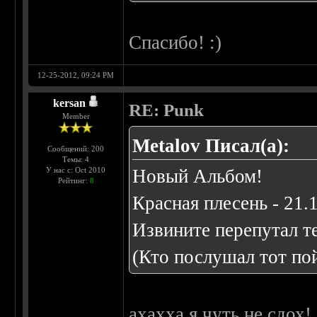
Спасибо! :)
12-25-2012, 09:24 PM
kersan
RE: Punk
Member
Metalov Писал(а):
Сообщений: 200
Темы: 4
У нас с: Oct 2010
Новый Альбом!
Рейтинг:
8
Красная плесень - 21.
Извините перепутал т
(Кто послушал тот по
ахахха я чуть не сдох!