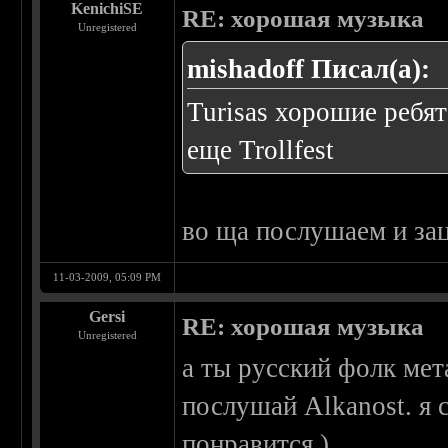
KenichiSE
RE: хорошая музыка
Unregistered
mishadoff Писал(а):
Turisas хорошие ребят
еще Trollfest
во ща послушаем и зац
11-03-2009, 05:09 PM
Gersi
RE: хорошая музыка
Unregistered
а ты русский фолк ме
послушай Alkanost. я 
понравится.)