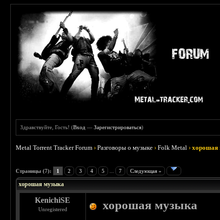
Здравствуйте, Гость! (
Вход
—
Зарегистрироваться
)
Metal Torrent Tracker Forum
›
Разговоры о музыке
›
Folk Metal
›
хорошая
 2.33
Страницы (7):
1
2
3
4
5
...
7
Следующая »
хорошая музыка
KenichiSE
хорошая музыка
Unregistered