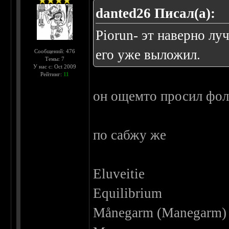
danted26 Писал(а):
Piorun- эт наверно л
его уже выложил.
Сообщений: 476
Темы: 7
У нас с: Oct 2009
Рейтинг:
11
он ощемто просил фолк
по сабжу же
Eluveitie
Equilibrium
Månegarm (Manegarm)