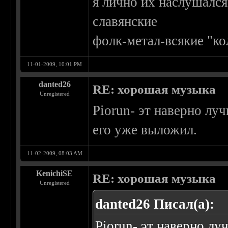
я лично их наслушался
славянские
фолк-метал-всякие "ко
11-01-2009, 10:01 PM
danted26
RE: хорошая музыка
Unregistered
Piorun- эт наверно лу
его уже выложил.
11-02-2009, 08:03 AM
KenichiSE
RE: хорошая музыка
Unregistered
danted26 Писал(а):
Piorun- эт наверно л